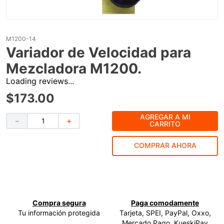
9
.
ke500
10
.
-cut
M1200-14
Variador de Velocidad para
Mezcladora M1200.
Loading reviews...
$
173
.
00
AGREGAR A MI
－
＋
CARRITO
COMPRAR AHORA
Compra segura
Paga comodamente
Tu información protegida
Tarjeta, SPEI, PayPal, Oxxo,
Mercado Pago, KueskiPay