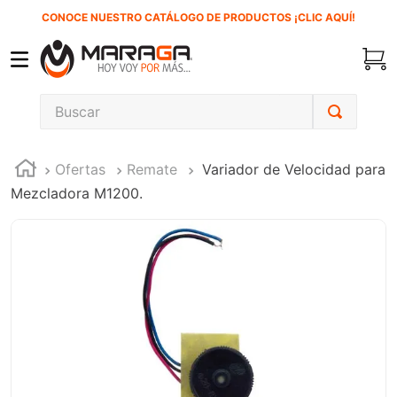
CONOCE NUESTRO CATÁLOGO DE PRODUCTOS ¡CLIC AQUÍ!
Buscar
TÉRMINOS MÁS BUSCADOS
Ofertas
Remate
Variador de Velocidad para
1
.
inversora
Mezcladora M1200.
2
.
carbones
3
.
sierra cinta
4
.
sierra sable
5
.
interruptor
6
.
lenox
7
.
esmeriladora
8
.
clavos