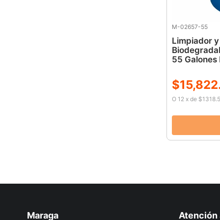
M-02657-55
Limpiador 
Biodegradab
55 Galones
$
15
,
822
O
12
x
de
$1318.
Maraga
Atención 