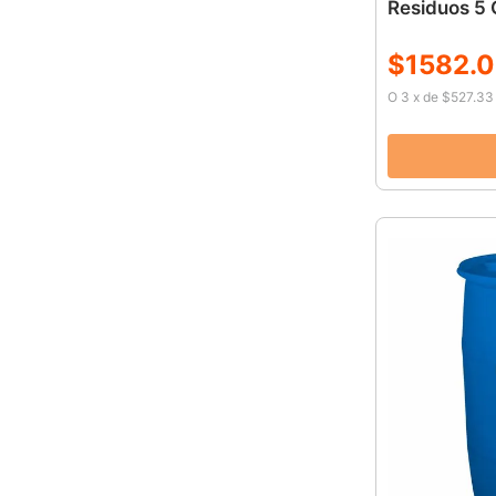
Residuos 5
$
1582
.
0
O
3
x
de
$527.33