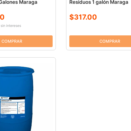
 Galones Maraga
Residuos 1 galón Maraga
0
$
317
.
00
sin intereses