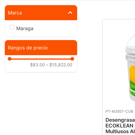
10
.
-cut
Marca
Maraga
Rangos de precio
$83.00
–
$15,822.00
PT-M2657-CUB
Desengrasan
ECOKLEAN 
Multiusos Al