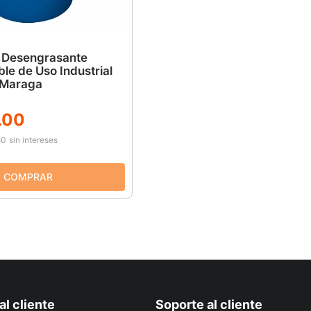
y Desengrasante
le de Uso Industrial
 Maraga
.
00
50
sin intereses
al cliente
Soporte al cliente