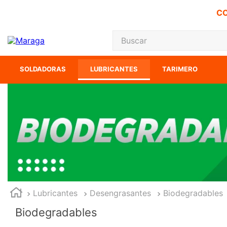
CO
Buscar
TÉRMINOS MÁS
SOLDADORAS
LUBRICANTES
TARIMERO
1
.
carbones
2
.
inversora
3
.
interruptor
4
.
sierra cinta
5
.
lenox
6
.
esmeriladora
7
.
sierra sable
Lubricantes
Desengrasantes
Biodegradables
8
.
clavos
Biodegradables
9
.
ke500