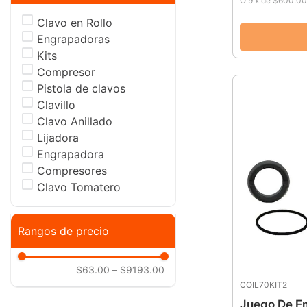
O
9
x
de
$600.00
Clavo en Rollo
Engrapadoras
Kits
Compresor
Pistola de clavos
Clavillo
Clavo Anillado
Lijadora
Engrapadora
Compresores
Clavo Tomatero
Rangos de precio
$63.00
–
$9193.00
COIL70KIT2
Juego De E