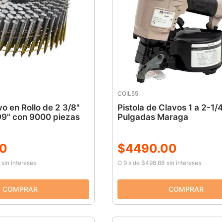
COIL55
o en Rollo de 2 3/8"
Pistola de Clavos 1 a 2-1/
99" con 9000 piezas
Pulgadas Maraga
0
$
4490
.
00
sin intereses
O
9
x
de
$498.88
sin intereses