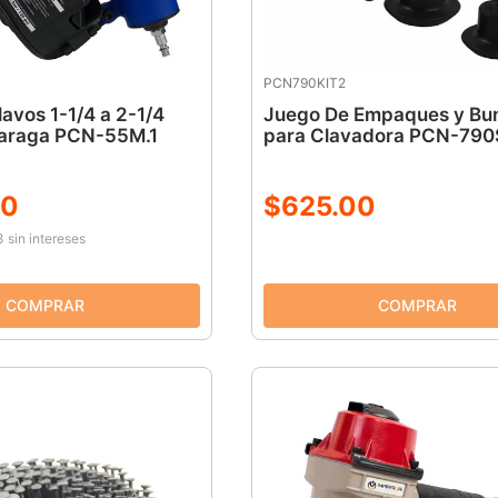
PCN790KIT2
lavos 1-1/4 a 2-1/4
Juego De Empaques y Bu
araga PCN-55M.1
para Clavadora PCN-790
0
$
625
.
00
8
sin intereses