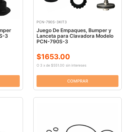
PCN-790S-3KIT3
mper
Juego De Empaques, Bumper y
S-3
Lanceta para Clavadora Modelo
PCN-790S-3
$
1653
.
00
O
3
x
de
$551.00
sin intereses