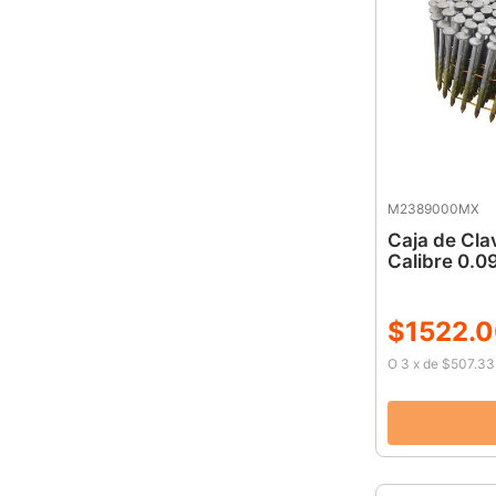
M2389000MX
Caja de Clav
Calibre 0.0
$
1522
.
0
O
3
x
de
$507.33