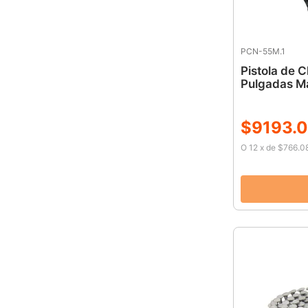
PCN-55M.1
Pistola de C
Pulgadas M
$
9193
.
0
O
12
x
de
$766.0