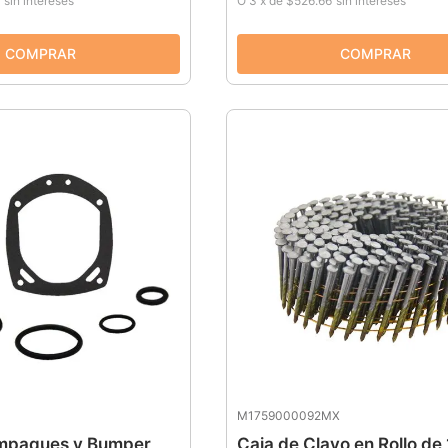
sin intereses
O
3
x
de
$526.66
sin intereses
M1759000092MX
mpaques y Bumper
Caja de Clavo en Rollo de 