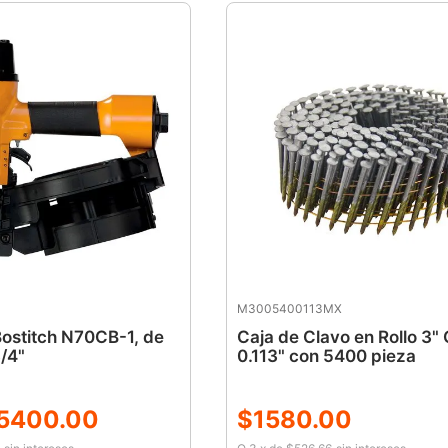
M3005400113MX
ostitch N70CB-1, de
Caja de Clavo en Rollo 3" 
/4"
0.113" con 5400 pieza
5400
.
00
$
1580
.
00