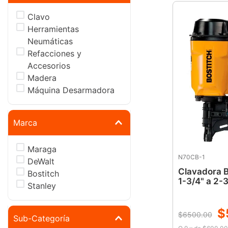
Clavo
Herramientas
Neumáticas
Refacciones y
Accesorios
Madera
Máquina Desarmadora
Marca
Maraga
N70CB-1
DeWalt
Clavadora B
Bostitch
1-3/4" a 2-3
Stanley
$
$
6500
.
00
Sub-Categoría