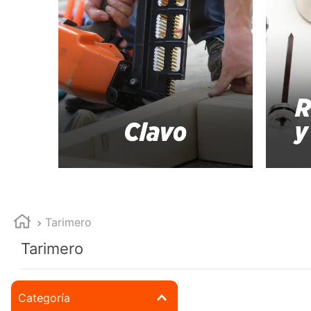
10
.
ke500
Tarimero
Tarimero
Categoría