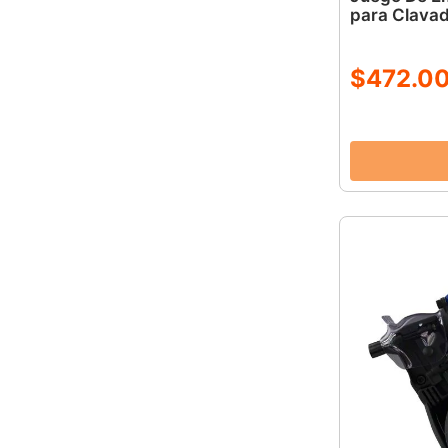
para Clava
$
472
.
0