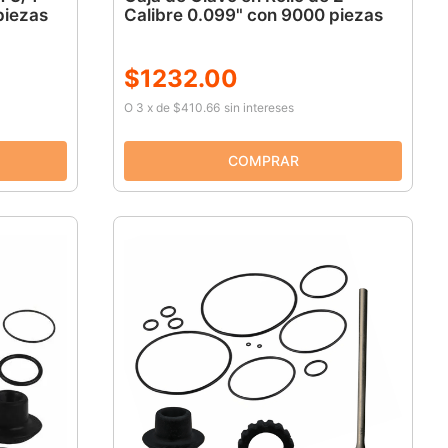
piezas
Calibre 0.099" con 9000 piezas
$
1232
.
00
O
3
x
de
$410.66
sin intereses