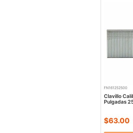
FN161252500
Clavillo Cal
Pulgadas 2
$
63
.
00