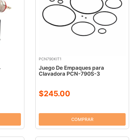
PCN790KIT1
4
Juego De Empaques para
Clavadora PCN-790S-3
$
245
.
00