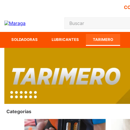
CO
Buscar
TÉRMINOS MÁS
SOLDADORAS
LUBRICANTES
TARIMERO
1
.
carbones
2
.
inversora
3
.
interruptor
4
.
sierra cinta
5
.
sierra sable
6
.
esmeriladora
7
.
lenox
Categorias
8
.
clavos
9
.
ecoklean