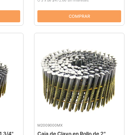
O
3
x
de
$472.66
sin intereses
M2009000MX
1 3/4"
Caja de Clavo en Rollo de 2"