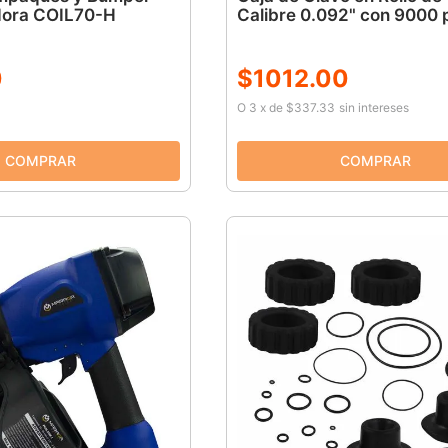
dora COIL70-H
Calibre 0.092" con 9000 
0
$
1012
.
00
O
3
x
de
$337.33
sin intereses