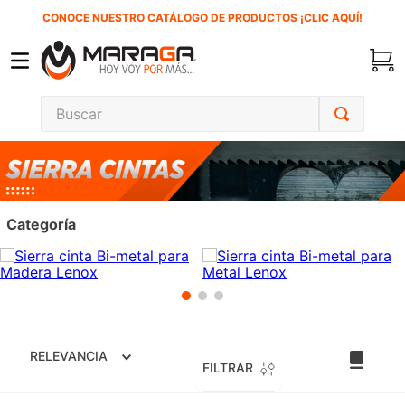
CONOCE NUESTRO CATÁLOGO DE PRODUCTOS ¡CLIC AQUÍ!
Buscar
TÉRMINOS MÁS BUSCADOS
1
.
inversora
2
.
carbones
Categoría
3
.
sierra cinta
4
.
sierra sable
5
.
interruptor
6
.
lenox
RELEVANCIA
7
.
esmeriladora
FILTRAR
8
.
clavos