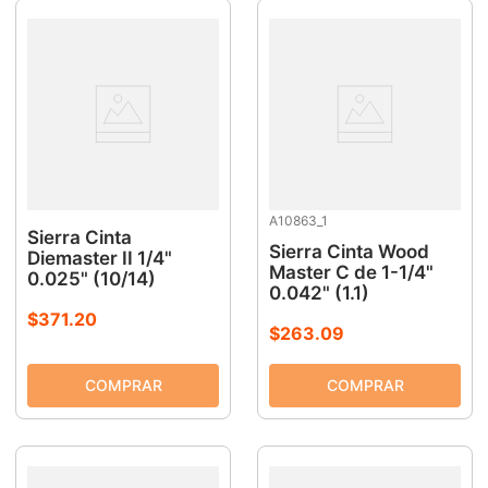
A10863_1
Sierra Cinta
Sierra Cinta Wood
Diemaster II 1/4"
Master C de 1-1/4"
0.025" (10/14)
0.042" (1.1)
$
371
.
20
$
263
.
09