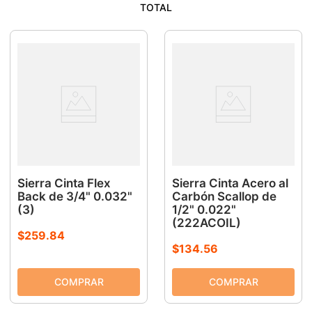
TOTAL
9
.
ke500
10
.
-cut
Sierra Cinta Flex
Sierra Cinta Acero al
Back de 3/4" 0.032"
Carbón Scallop de
(3)
1/2" 0.022"
(222ACOIL)
$
259
.
84
$
134
.
56