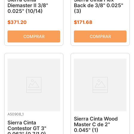
Diemaster II 3/8"
Back de 3/8" 0.025"
0.025" (10/14)
(3)
$
371
.
20
$
171
.
68
A50908_1
Sierra Cinta Wood
Sierra Cinta
Master C de 2"
Contestor GT 3"
0.045" (1)
0.063" (0.7/1.0)