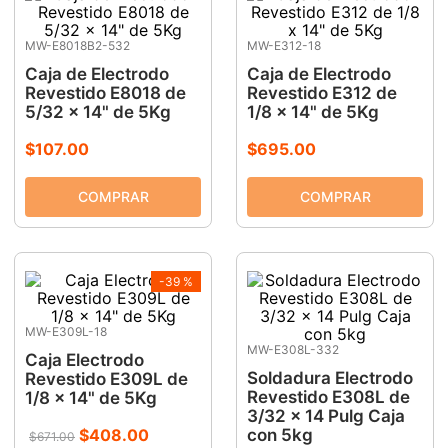
MW-E8018B2-532
MW-E312-18
Caja de Electrodo
Caja de Electrodo
Revestido E8018 de
Revestido E312 de
5/32 x 14" de 5Kg
1/8 x 14" de 5Kg
$
107
.
00
$
695
.
00
-
39 %
MW-E309L-18
MW-E308L-332
Caja Electrodo
Soldadura Electrodo
Revestido E309L de
Revestido E308L de
1/8 x 14" de 5Kg
3/32 x 14 Pulg Caja
$
408
.
00
con 5kg
$
671
.
00