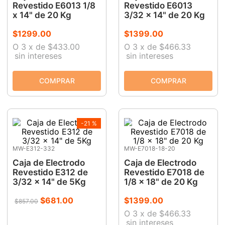
Revestido E6013 1/8
Revestido E6013
9
.
ke500
x 14" de 20 Kg
3/32 x 14" de 20 Kg
10
.
-cut
$
1299
.
00
$
1399
.
00
O
3
x
de
$433.00
O
3
x
de
$466.33
sin intereses
sin intereses
-
21 %
MW-E312-332
MW-E7018-18-20
Caja de Electrodo
Caja de Electrodo
Revestido E312 de
Revestido E7018 de
3/32 x 14" de 5Kg
1/8 x 18" de 20 Kg
$
681
.
00
$
1399
.
00
$
857
.
00
O
3
x
de
$466.33
sin intereses