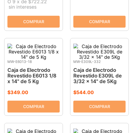
O
9
x
de
$722.22
sin intereses
MW-E6013-18
MW-E309L-332
Caja de Electrodo
Caja de Electrodo
Revestido E6013 1/8
Revestido E309L de
x 14" de 5 Kg
3/32 x 14" de 5Kg
$
349
.
00
$
544
.
00