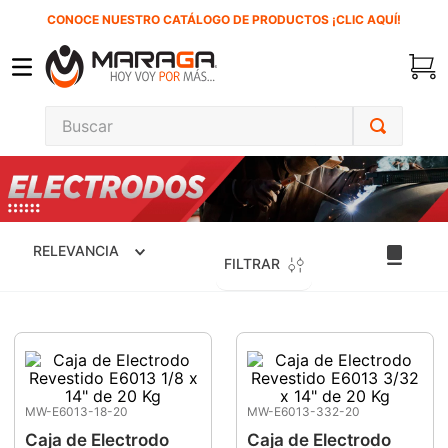
CONOCE NUESTRO CATÁLOGO DE PRODUCTOS ¡CLIC AQUÍ!
Buscar
TÉRMINOS MÁS BUSCADOS
1
.
carbones
2
.
inversora
RELEVANCIA
FILTRAR
3
.
interruptor
4
.
sierra cinta
5
.
lenox
6
.
esmeriladora
7
.
sierra sable
MW-E6013-18-20
MW-E6013-332-20
Caja de Electrodo
Caja de Electrodo
8
.
clavos