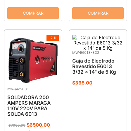
-
7 %
MW-E6013-332
Caja de Electrodo
Revestido E6013
3/32 x 14" de 5 Kg
$
365
.
00
mw-arc2001
SOLDADORA 200
AMPERS MARAGA
110V 220V PARA
SOLDA 6013
$
6500
.
00
$
7000
.
00