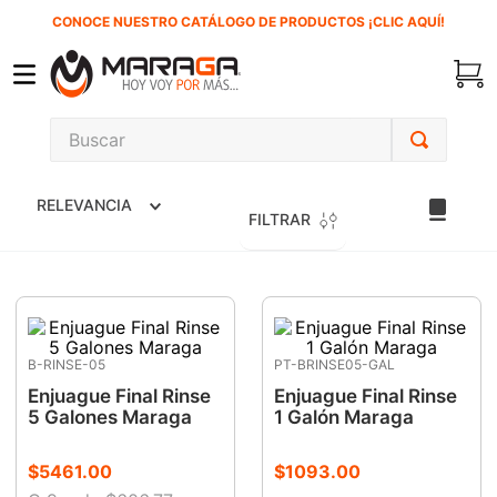
CONOCE NUESTRO CATÁLOGO DE PRODUCTOS ¡CLIC AQUÍ!
Buscar
TÉRMINOS MÁS BUSCADOS
RELEVANCIA
1
.
inversora
FILTRAR
2
.
carbones
3
.
sierra cinta
4
.
sierra sable
B-RINSE-05
PT-BRINSE05-GAL
5
.
interruptor
Enjuague Final Rinse
Enjuague Final Rinse
6
.
lenox
5 Galones Maraga
1 Galón Maraga
7
.
esmeriladora
$
5461
.
00
$
1093
.
00
8
.
clavos