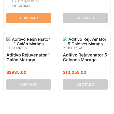
O
9
x
de
$606.77
sin intereses
9
.
ke500
10
.
ecoklean
PT-B4155-GAL
PT-B4155-CUB
Aditivo Rejuvenator 1
Aditivo Rejuvenator 5
Galón Maraga
Galones Maraga
$
2935
.
00
$
10
,
055
.
00