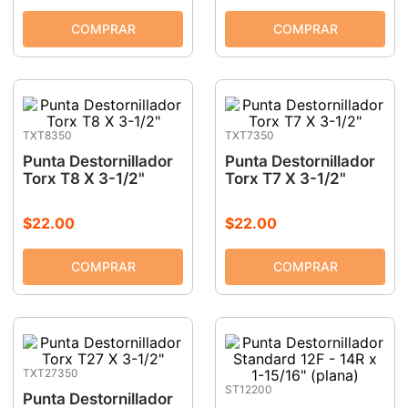
9
.
clavos
10
.
-cut
TXT8350
TXT7350
Punta Destornillador
Punta Destornillador
Torx T8 X 3-1/2"
Torx T7 X 3-1/2"
$
22
.
00
$
22
.
00
TXT27350
ST12200
Punta Destornillador