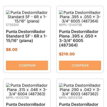
ST05200
MPPL-1214375B
Punta Destornillador
Punta Destornillador
Standard 5F - 6R x 1-
Plana .395 x .050 x
15/16" (plana)
3-3/4" 6005
(487364)
$
8
.
00
$
216
.
00
MPPL-1012375B
MPPL-0810375B
Punta Destornillador
Punta Destornillador