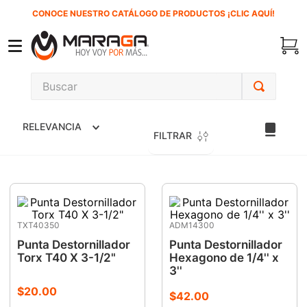
CONOCE NUESTRO CATÁLOGO DE PRODUCTOS ¡CLIC AQUÍ!
Buscar
TÉRMINOS MÁS BUSCADOS
RELEVANCIA
1
.
carbones
FILTRAR
2
.
inversora
3
.
interruptor
4
.
sierra cinta
TXT40350
ADM14300
5
.
lenox
Punta Destornillador
Punta Destornillador
6
.
esmeriladora
Torx T40 X 3-1/2"
Hexagono de 1/4'' x
3''
7
.
sierra sable
$
20
.
00
$
42
.
00
8
.
ke500