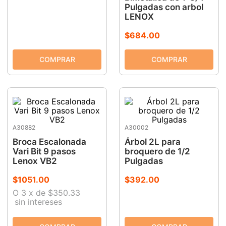
Pulgadas con arbol
LENOX
$
684
.
00
A30882
A30002
Broca Escalonada
Árbol 2L para
Vari Bit 9 pasos
broquero de 1/2
Lenox VB2
Pulgadas
$
1051
.
00
$
392
.
00
O
3
x
de
$350.33
sin intereses