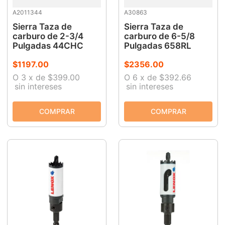
A2011344
A30863
Sierra Taza de
Sierra Taza de
carburo de 2-3/4
carburo de 6-5/8
Pulgadas 44CHC
Pulgadas 658RL
$
1197
.
00
$
2356
.
00
O
3
x
de
$399.00
O
6
x
de
$392.66
sin intereses
sin intereses