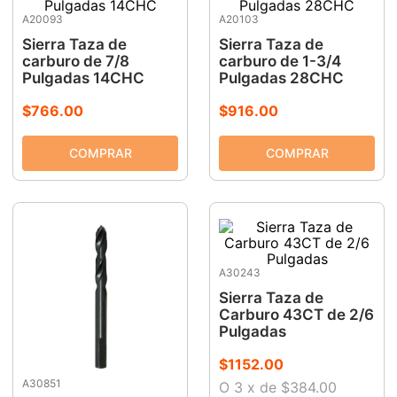
A20093
A20103
9
.
ke500
Sierra Taza de
Sierra Taza de
10
.
-cut
carburo de 7/8
carburo de 1-3/4
Pulgadas 14CHC
Pulgadas 28CHC
$
766
.
00
$
916
.
00
A30243
Sierra Taza de
Carburo 43CT de 2/6
Pulgadas
$
1152
.
00
A30851
O
3
x
de
$384.00