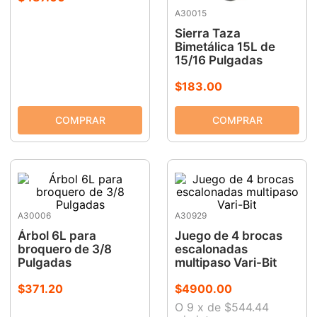
A30015
Sierra Taza
Bimetálica 15L de
15/16 Pulgadas
$
183
.
00
A30006
A30929
Árbol 6L para
Juego de 4 brocas
broquero de 3/8
escalonadas
Pulgadas
multipaso Vari-Bit
$
371
.
20
$
4900
.
00
O
9
x
de
$544.44