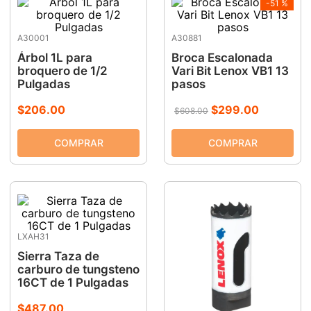
-
51 %
A30001
A30881
Árbol 1L para
Broca Escalonada
broquero de 1/2
Vari Bit Lenox VB1 13
Pulgadas
pasos
$
206
.
00
$
299
.
00
$
608
.
00
LXAH31
Sierra Taza de
carburo de tungsteno
16CT de 1 Pulgadas
$
487
.
00