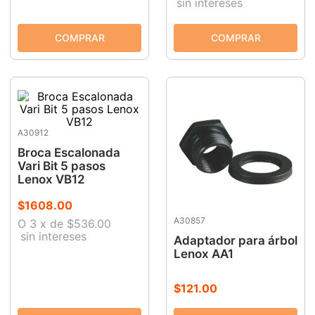
sin intereses
A30912
Broca Escalonada
Vari Bit 5 pasos
Lenox VB12
$
1608
.
00
A30857
O
3
x
de
$536.00
sin intereses
Adaptador para árbol
Lenox AA1
$
121
.
00