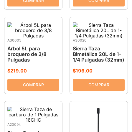
A30005
A30020
Árbol 5L para
Sierra Taza
broquero de 3/8
Bimetálica 20L de 1-
Pulgadas
1/4 Pulgadas (32mm)
$
219
.
00
$
196
.
00
A20094