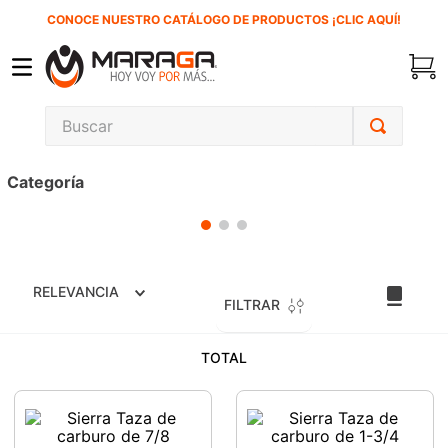
CONOCE NUESTRO CATÁLOGO DE PRODUCTOS ¡CLIC AQUÍ!
Buscar
TÉRMINOS MÁS BUSCADOS
Categoría
1
.
carbones
2
.
inversora
3
.
interruptor
RELEVANCIA
4
.
sierra sable
FILTRAR
5
.
sierra cinta
TOTAL
6
.
lenox
7
.
clavos
8
.
esmeriladora