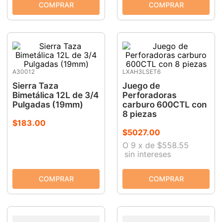
A30012
LXAH3LSET6
Sierra Taza
Juego de
Bimetálica 12L de 3/4
Perforadoras
Pulgadas (19mm)
carburo 600CTL con
8 piezas
$
183
.
00
$
5027
.
00
O
9
x
de
$558.55
sin intereses