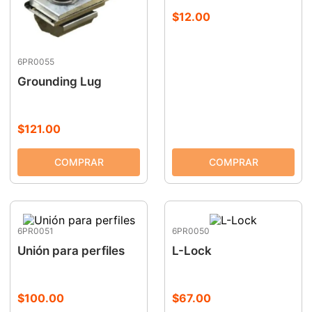
$
12
.
00
9
.
ke500
10
.
-cut
6PR0055
Grounding Lug
$
121
.
00
6PR0051
6PR0050
Unión para perfiles
L-Lock
$
100
.
00
$
67
.
00