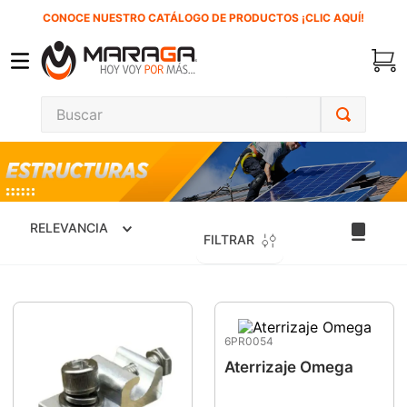
CONOCE NUESTRO CATÁLOGO DE PRODUCTOS ¡CLIC AQUÍ!
Buscar
TÉRMINOS MÁS BUSCADOS
1
.
carbones
2
.
inversora
RELEVANCIA
FILTRAR
3
.
interruptor
4
.
sierra sable
5
.
sierra cinta
6
.
lenox
6PR0054
Aterrizaje Omega
7
.
clavos
8
.
esmeriladora