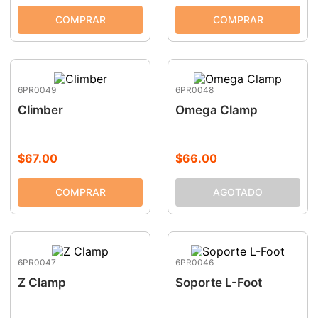
6PR0049
6PR0048
Climber
Omega Clamp
$
67
.
00
$
66
.
00
6PR0047
6PR0046
Z Clamp
Soporte L-Foot