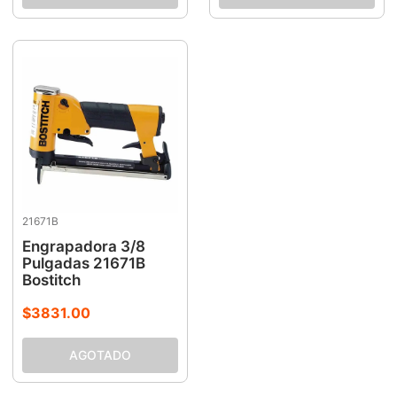
21671B
Engrapadora 3/8
Pulgadas 21671B
Bostitch
$
3831
.
00