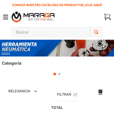
CONOCE NUESTRO CATÁLOGO DE PRODUCTOS ¡CLIC AQUÍ!
Buscar
TÉRMINOS MÁS BUSCADOS
1
.
carbones
2
.
inversora
Categoría
3
.
interruptor
4
.
sierra cinta
5
.
lenox
RELEVANCIA
6
.
esmeriladora
FILTRAR
7
.
sierra sable
TOTAL
8
.
ke500