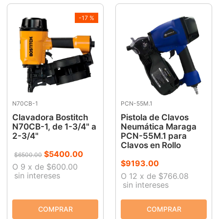
9
.
clavos
-
17 %
10
.
-cut
N70CB-1
PCN-55M.1
Clavadora Bostitch
Pistola de Clavos
N70CB-1, de 1-3/4" a
Neumática Maraga
2-3/4"
PCN-55M.1 para
Clavos en Rollo
$
5400
.
00
$
6500
.
00
$
9193
.
00
O
9
x
de
$600.00
sin intereses
O
12
x
de
$766.08
sin intereses