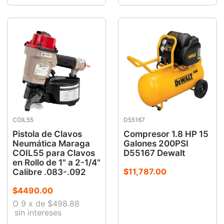
COIL55
D55167
Pistola de Clavos
Compresor 1.8 HP 15
Neumática Maraga
Galones 200PSI
COIL55 para Clavos
D55167 Dewalt
en Rollo de 1" a 2-1/4"
$
11
,
787
.
00
Calibre .083-.092
$
4490
.
00
O
9
x
de
$498.88
sin intereses