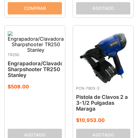
TR250
Engrapadora/Clavadora
Sharpshooter TR250
Stanley
$
508
.
00
PCN-790S-3
Pistola de Clavos 2 a
3-1/2 Pulgadas
Maraga
$
10
,
953
.
00