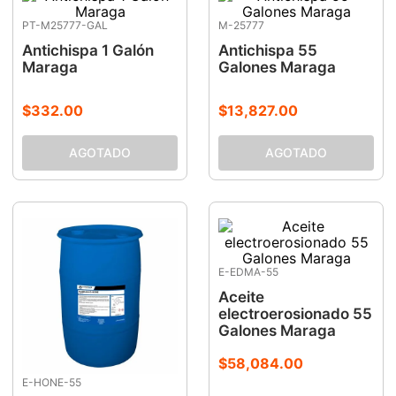
PT-M25777-GAL
M-25777
Antichispa 1 Galón
Antichispa 55
Maraga
Galones Maraga
$
332
.
00
$
13
,
827
.
00
E-EDMA-55
Aceite
electroerosionado 55
Galones Maraga
$
58
,
084
.
00
E-HONE-55