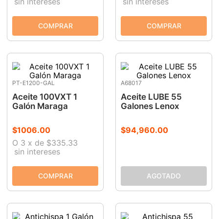
sin intereses
sin intereses
PT-E1200-GAL
A68017
Aceite 100VXT 1
Aceite LUBE 55
Galón Maraga
Galones Lenox
$
1006
.
00
$
94
,
960
.
00
O
3
x
de
$335.33
sin intereses