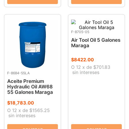
F-8705-05
Air Tool Oil 5 Galones
Maraga
$
8422
.
00
O
12
x
de
$701.83
sin intereses
F-8684-55LA
Aceite Premium
Hydraulic Oil AW68
55 Galones Maraga
$
18
,
783
.
00
O
12
x
de
$1565.25
sin intereses