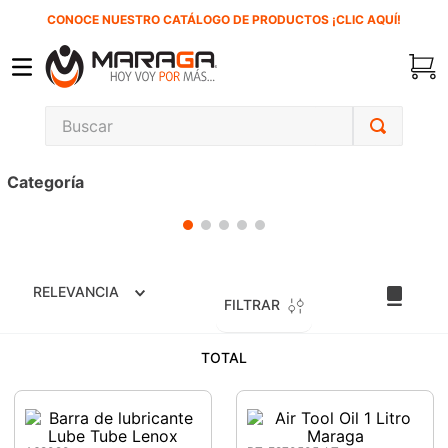
CONOCE NUESTRO CATÁLOGO DE PRODUCTOS ¡CLIC AQUÍ!
Buscar
TÉRMINOS MÁS BUSCADOS
Categoría
1
.
carbones
2
.
inversora
3
.
interruptor
RELEVANCIA
4
.
sierra sable
FILTRAR
5
.
ecoklean
TOTAL
6
.
sierra cinta
7
.
ke500
8
.
lenox