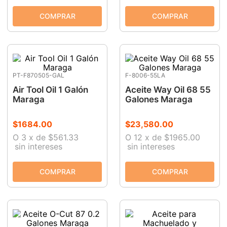
PT-F870505-GAL
F-8006-55LA
Air Tool Oil 1 Galón
Aceite Way Oil 68 55
Maraga
Galones Maraga
$
1684
.
00
$
23
,
580
.
00
O
3
x
de
$561.33
O
12
x
de
$1965.00
sin intereses
sin intereses