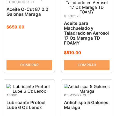
PT-DOCUTN87-LT
Aceite O-Cut 87 0.2
Galones Maraga
D-1502-20
Aceite para
$
659
.
00
Machuelado y
Taladrado en Aerosol
17 Oz Maraga TD
FOAMY
$
510
.
00
A68081
PT-M25777-CUB
Lubricante Protool
Antichispa 5 Galones
Lube 6 Oz Lenox
Maraga