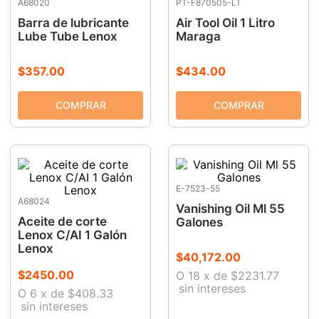
A68020
PT-F870505-LT
9
.
clavadora
Barra de lubricante
Air Tool Oil 1 Litro
Lube Tube Lenox
Maraga
10
.
esmeriladora
$
357
.
00
$
434
.
00
E-7523-55
A68024
Vanishing Oil Ml 55
Aceite de corte
Galones
Lenox C/AI 1 Galón
Lenox
$
40
,
172
.
00
$
2450
.
00
O
18
x
de
$2231.77
sin intereses
O
6
x
de
$408.33
sin intereses