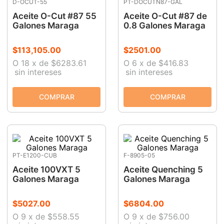
D-OCUT-55
PT-DOCUTN87-GAL
Aceite O-Cut #87 55
Aceite O-Cut #87 de
Galones Maraga
0.8 Galones Maraga
$
113
,
105
.
00
$
2501
.
00
O
18
x
de
$6283.61
O
6
x
de
$416.83
sin intereses
sin intereses
PT-E1200-CUB
F-8905-05
Aceite 100VXT 5
Aceite Quenching 5
Galones Maraga
Galones Maraga
$
5027
.
00
$
6804
.
00
O
9
x
de
$558.55
O
9
x
de
$756.00