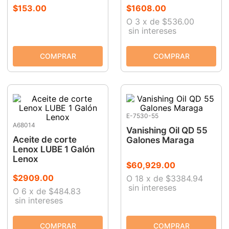
$
153
.
00
$
1608
.
00
O
3
x
de
$536.00
sin intereses
E-7530-55
A68014
Vanishing Oil QD 55
Aceite de corte
Galones Maraga
Lenox LUBE 1 Galón
Lenox
$
60
,
929
.
00
$
2909
.
00
O
18
x
de
$3384.94
sin intereses
O
6
x
de
$484.83
sin intereses