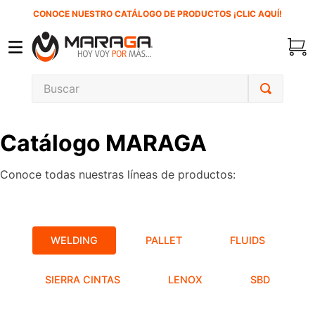
CONOCE NUESTRO CATÁLOGO DE PRODUCTOS ¡CLIC AQUÍ!
Buscar
TÉRMINOS MÁS BUSCADOS
Catálogo MARAGA
1
.
carbones
2
.
inversora
Conoce todas nuestras líneas de productos:
3
.
interruptor
4
.
sierra cinta
5
.
lenox
WELDING
PALLET
FLUIDS
6
.
esmeriladora
SIERRA CINTAS
LENOX
SBD
7
.
sierra sable
8
.
ke500