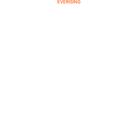
EVERISING
9
.
clavos
10
.
-cut