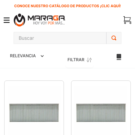
CONOCE NUESTRO CATÁLOGO DE PRODUCTOS ¡CLIC AQUÍ!
Buscar
TÉRMINOS MÁS BUSCADOS
RELEVANCIA
1
.
carbones
FILTRAR
2
.
inversora
3
.
interruptor
4
.
sierra sable
5
.
sierra cinta
6
.
lenox
7
.
clavos
8
.
esmeriladora