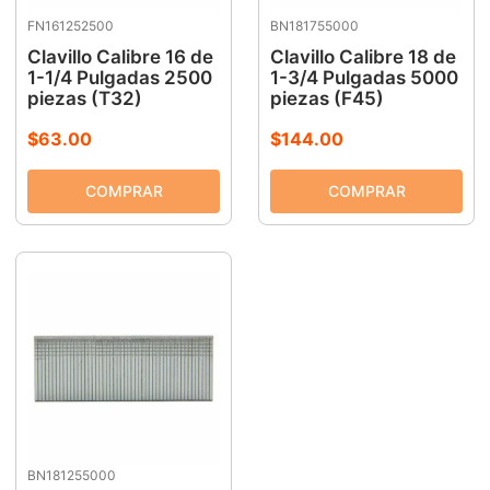
FN161252500
BN181755000
9
.
ke500
Clavillo Calibre 16 de
Clavillo Calibre 18 de
10
.
-cut
1-1/4 Pulgadas 2500
1-3/4 Pulgadas 5000
piezas (T32)
piezas (F45)
$
63
.
00
$
144
.
00
BN181255000