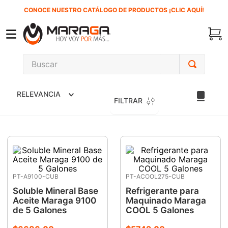
CONOCE NUESTRO CATÁLOGO DE PRODUCTOS ¡CLIC AQUÍ!
Buscar
TÉRMINOS MÁS BUSCADOS
RELEVANCIA
1
.
carbones
FILTRAR
2
.
inversora
3
.
interruptor
4
.
sierra cinta
5
.
lenox
PT-A9100-CUB
PT-ACOOL275-CUB
6
.
esmeriladora
Soluble Mineral Base
Refrigerante para
Aceite Maraga 9100
Maquinado Maraga
7
.
sierra sable
de 5 Galones
COOL 5 Galones
8
.
clavos