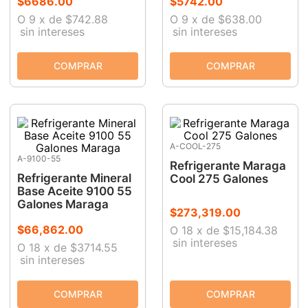
$
6686
.
00
$
5742
.
00
O
9
x
de
$742.88
O
9
x
de
$638.00
9
.
ke500
sin intereses
sin intereses
10
.
-cut
A-COOL-275
A-9100-55
Refrigerante Maraga
Refrigerante Mineral
Cool 275 Galones
Base Aceite 9100 55
Galones Maraga
$
273
,
319
.
00
$
66
,
862
.
00
O
18
x
de
$15,184.38
sin intereses
O
18
x
de
$3714.55
sin intereses