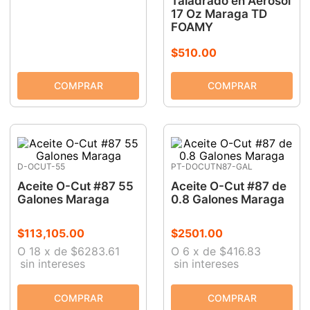
Taladrado en Aerosol
17 Oz Maraga TD
9
.
ke500
FOAMY
10
.
lenox
$
510
.
00
D-OCUT-55
PT-DOCUTN87-GAL
Aceite O-Cut #87 55
Aceite O-Cut #87 de
Galones Maraga
0.8 Galones Maraga
$
113
,
105
.
00
$
2501
.
00
O
18
x
de
$6283.61
O
6
x
de
$416.83
sin intereses
sin intereses