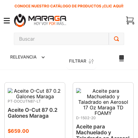
CONOCE NUESTRO CATÁLOGO DE PRODUCTOS ¡CLIC AQUÍ!
Buscar
TÉRMINOS MÁS BUSCADOS
RELEVANCIA
1
.
carbones
FILTRAR
2
.
inversora
3
.
interruptor
4
.
esmeriladora
PT-DOCUTN87-LT
5
.
sierra cinta
Aceite O-Cut 87 0.2
6
.
sierra sable
Galones Maraga
D-1502-20
7
.
clavos
Aceite para
$
659
.
00
Machuelado y
8
.
ecoklean