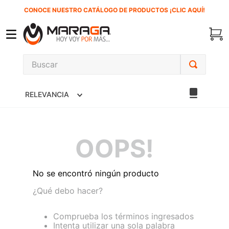
CONOCE NUESTRO CATÁLOGO DE PRODUCTOS ¡CLIC AQUÍ!
Buscar
TÉRMINOS MÁS BUSCADOS
RELEVANCIA
1
.
carbones
2
.
inversora
3
.
interruptor
OOPS!
4
.
esmeriladora
5
.
sierra cinta
No se encontró ningún producto
6
.
sierra sable
¿Qué debo hacer?
7
.
clavos
Comprueba los términos ingresados
Intenta utilizar una sola palabra
8
.
ecoklean