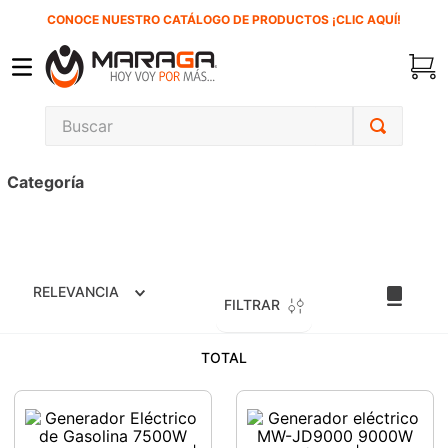
CONOCE NUESTRO CATÁLOGO DE PRODUCTOS ¡CLIC AQUÍ!
Buscar
TÉRMINOS MÁS BUSCADOS
Categoría
1
.
carbones
2
.
inversora
3
.
interruptor
RELEVANCIA
4
.
sierra cinta
FILTRAR
5
.
sierra sable
TOTAL
6
.
esmeriladora
7
.
lenox
8
.
clavos