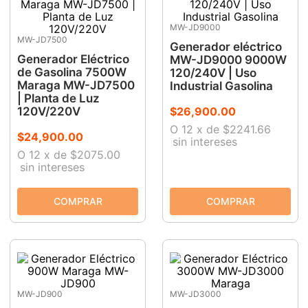
9
.
ecoklean
MW-JD9000
MW-JD7500
10
.
ke500
Generador eléctrico
Generador Eléctrico
MW-JD9000 9000W
de Gasolina 7500W
120/240V | Uso
Maraga MW-JD7500
Industrial Gasolina
| Planta de Luz
120V/220V
$
26
,
900
.
00
O
12
x
de
$2241.66
$
24
,
900
.
00
sin intereses
O
12
x
de
$2075.00
sin intereses
MW-JD900
MW-JD3000