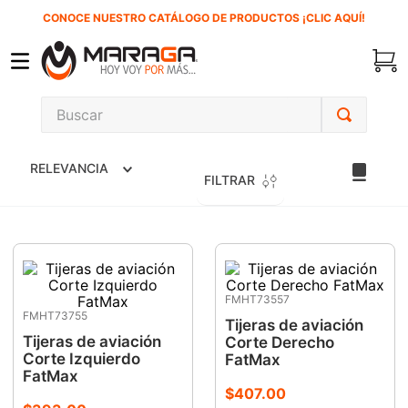
CONOCE NUESTRO CATÁLOGO DE PRODUCTOS ¡CLIC AQUÍ!
Buscar
TÉRMINOS MÁS BUSCADOS
RELEVANCIA
1
.
inversora
FILTRAR
2
.
carbones
3
.
sierra cinta
4
.
sierra sable
FMHT73557
5
.
interruptor
FMHT73755
Tijeras de aviación
6
.
lenox
Tijeras de aviación
Corte Derecho
Corte Izquierdo
FatMax
7
.
esmeriladora
FatMax
$
407
.
00
8
.
clavos