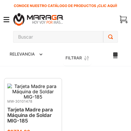
CONOCE NUESTRO CATÁLOGO DE PRODUCTOS ¡CLIC AQUÍ!
Buscar
TÉRMINOS MÁS BUSCADOS
RELEVANCIA
1
.
carbones
FILTRAR
2
.
inversora
3
.
interruptor
4
.
sierra sable
5
.
sierra cinta
MW-30101478
6
.
lenox
Tarjeta Madre para
Máquina de Soldar
7
.
clavos
MIG-185
8
.
esmeriladora