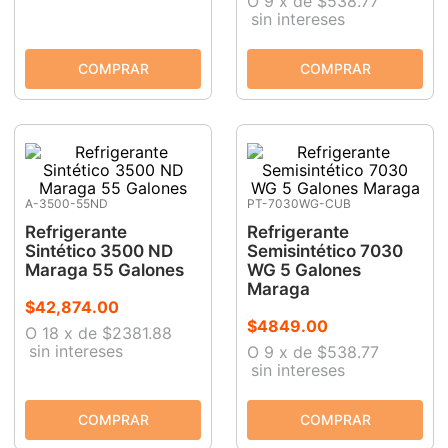
O
9
x
de
$538.77
sin intereses
A-3500-55ND
PT-7030WG-CUB
Refrigerante
Refrigerante
Sintético 3500 ND
Semisintético 7030
Maraga 55 Galones
WG 5 Galones
Maraga
$
42
,
874
.
00
$
4849
.
00
O
18
x
de
$2381.88
sin intereses
O
9
x
de
$538.77
sin intereses