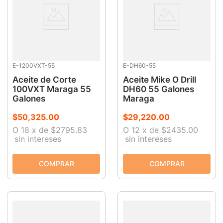
E-1200VXT-55
E-DH60-55
Aceite de Corte
Aceite Mike O Drill
100VXT Maraga 55
DH60 55 Galones
Galones
Maraga
$
50
,
325
.
00
$
29
,
220
.
00
O
18
x
de
$2795.83
O
12
x
de
$2435.00
sin intereses
sin intereses