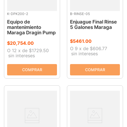
K-DPK200-2
B-RINSE-05
Equipo de
Enjuague Final Rinse
mantenimiento
5 Galones Maraga
Maraga Dragin Pump
$
5461
.
00
$
20
,
754
.
00
O
9
x
de
$606.77
O
12
x
de
$1729.50
sin intereses
sin intereses