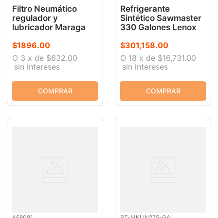
Filtro Neumático
Refrigerante
regulador y
Sintético Sawmaster
lubricador Maraga
330 Galones Lenox
$
1896
.
00
$
301
,
158
.
00
O
3
x
de
$632.00
O
18
x
de
$16,731.00
sin intereses
sin intereses
A68081
PT-MKLIN275-GAL