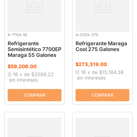
A-7704-55
A-COOL-275
Refrigerante
Refrigerante Maraga
Semisintético 7700EP
Cool 275 Galones
Maraga 55 Galones
$
273
,
319
.
00
$
59
,
206
.
00
O
18
x
de
$15,184.38
O
18
x
de
$3289.22
sin intereses
sin intereses