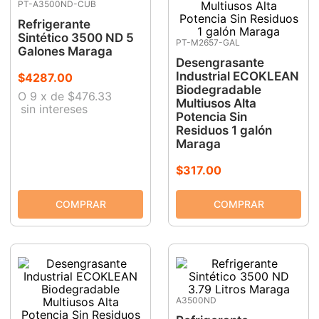
PT-A3500ND-CUB
9
.
-cut
Refrigerante
Sintético 3500 ND 5
PT-M2657-GAL
10
.
esmeriladora
Galones Maraga
Desengrasante
Industrial ECOKLEAN
$
4287
.
00
Biodegradable
O
9
x
de
$476.33
Multiusos Alta
sin intereses
Potencia Sin
Residuos 1 galón
Maraga
$
317
.
00
A3500ND