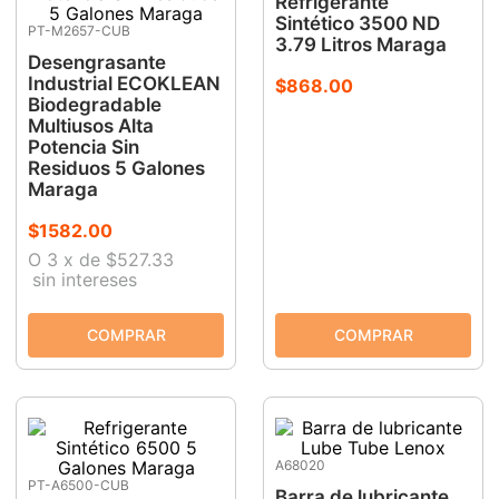
Refrigerante
Sintético 3500 ND
PT-M2657-CUB
3.79 Litros Maraga
Desengrasante
Industrial ECOKLEAN
$
868
.
00
Biodegradable
Multiusos Alta
Potencia Sin
Residuos 5 Galones
Maraga
$
1582
.
00
O
3
x
de
$527.33
sin intereses
A68020
PT-A6500-CUB
Barra de lubricante