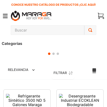
CONOCE NUESTRO CATÁLOGO DE PRODUCTOS ¡CLIC AQUÍ!
Buscar
TÉRMINOS MÁS BUSCADOS
Categorias
1
.
carbones
2
.
inversora
3
.
interruptor
RELEVANCIA
4
.
sierra sable
FILTRAR
5
.
ecoklean
6
.
ke500
7
.
sierra cinta
8
.
lenox