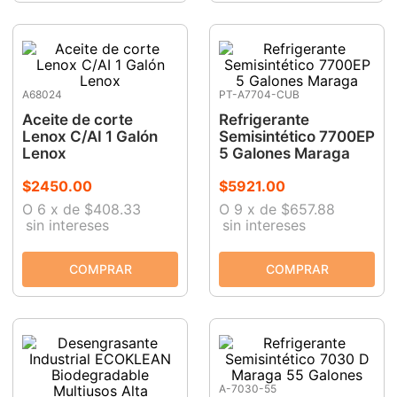
A68024
PT-A7704-CUB
Aceite de corte
Refrigerante
Lenox C/AI 1 Galón
Semisintético 7700EP
Lenox
5 Galones Maraga
$
2450
.
00
$
5921
.
00
O
6
x
de
$408.33
O
9
x
de
$657.88
sin intereses
sin intereses
A-7030-55