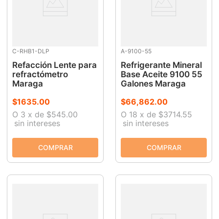
C-RHB1-DLP
A-9100-55
Refacción Lente para
Refrigerante Mineral
refractómetro
Base Aceite 9100 55
Maraga
Galones Maraga
$
1635
.
00
$
66
,
862
.
00
O
3
x
de
$545.00
O
18
x
de
$3714.55
sin intereses
sin intereses