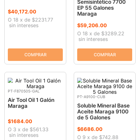
Semisintético 7700
EP 55 Galones
$
40
,
172
.
00
Maraga
O
18
x
de
$2231.77
sin intereses
$
59
,
206
.
00
O
18
x
de
$3289.22
sin intereses
PT-F870505-GAL
PT-A9100-CUB
Air Tool Oil 1 Galón
Soluble Mineral Base
Maraga
Aceite Maraga 9100
de 5 Galones
$
1684
.
00
$
6686
.
00
O
3
x
de
$561.33
sin intereses
O
9
x
de
$742.88