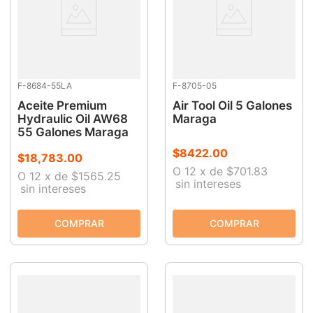
F-8684-55LA
F-8705-05
Aceite Premium
Air Tool Oil 5 Galones
Hydraulic Oil AW68
Maraga
55 Galones Maraga
$
8422
.
00
$
18
,
783
.
00
O
12
x
de
$701.83
O
12
x
de
$1565.25
sin intereses
sin intereses