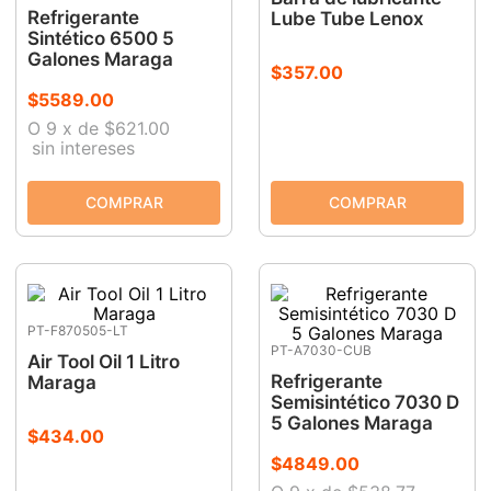
Refrigerante
Lube Tube Lenox
Sintético 6500 5
Galones Maraga
$
357
.
00
$
5589
.
00
O
9
x
de
$621.00
sin intereses
PT-F870505-LT
PT-A7030-CUB
Air Tool Oil 1 Litro
Refrigerante
Maraga
Semisintético 7030 D
5 Galones Maraga
$
434
.
00
$
4849
.
00