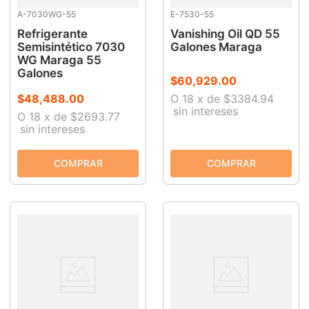
A-7030WG-55
E-7530-55
Refrigerante
Vanishing Oil QD 55
Semisintético 7030
Galones Maraga
WG Maraga 55
Galones
$
60
,
929
.
00
$
48
,
488
.
00
O
18
x
de
$3384.94
sin intereses
O
18
x
de
$2693.77
sin intereses