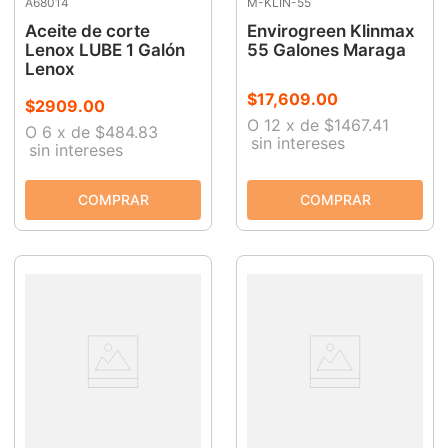
A68014
M-KLIN-55
Aceite de corte
Envirogreen Klinmax
Lenox LUBE 1 Galón
55 Galones Maraga
Lenox
$
17
,
609
.
00
$
2909
.
00
O
12
x
de
$1467.41
O
6
x
de
$484.83
sin intereses
sin intereses