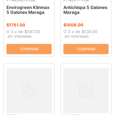
PT-MKLIN275-CUB
PT-M25777-CUB
Envirogreen Klinmax
Antichispa 5 Galones
5 Galones Maraga
Maraga
$
1761
.
00
$
1608
.
00
O
3
x
de
$587.00
O
3
x
de
$536.00
sin intereses
sin intereses