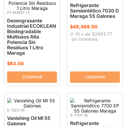
Refrigerante
Semisintético 7030 D
PT-M2657-LT
Maraga 55 Galones
Desengrasante
Industrial ECOKLEAN
$
48
,
488
.
00
Biodegradable
O
18
x
de
$2693.77
Multiusos Alta
sin intereses
Potencia Sin
Residuos 1 Litro
Maraga
$
83
.
00
E-7523-55
A-7705-55
Vanishing Oil Ml 55
Refrigerante
Galones