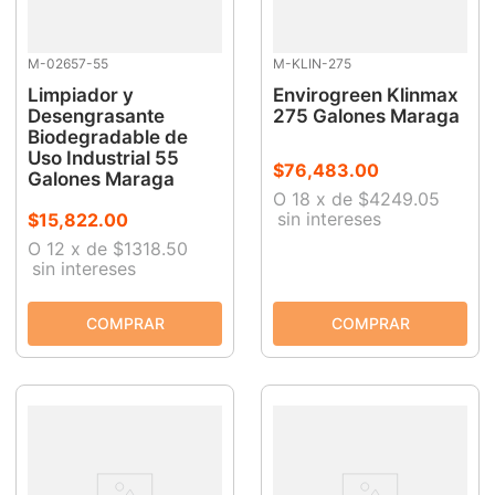
M-02657-55
M-KLIN-275
Limpiador y
Envirogreen Klinmax
Desengrasante
275 Galones Maraga
Biodegradable de
Uso Industrial 55
$
76
,
483
.
00
Galones Maraga
O
18
x
de
$4249.05
sin intereses
$
15
,
822
.
00
O
12
x
de
$1318.50
sin intereses