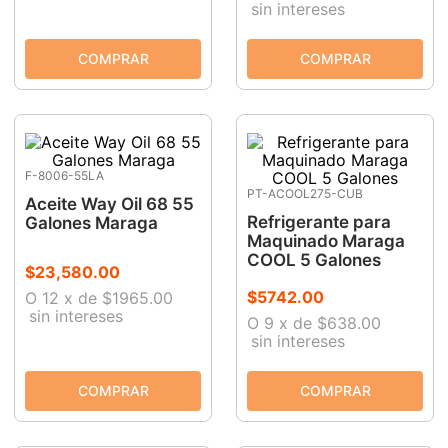
sin intereses
F-8006-55LA
PT-ACOOL275-CUB
Aceite Way Oil 68 55
Refrigerante para
Galones Maraga
Maquinado Maraga
COOL 5 Galones
$
23
,
580
.
00
$
5742
.
00
O
12
x
de
$1965.00
sin intereses
O
9
x
de
$638.00
sin intereses