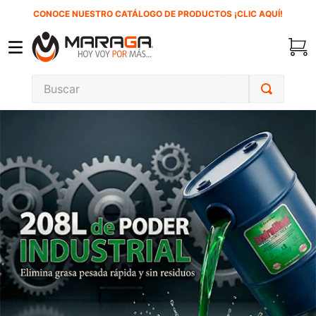
CONOCE NUESTRO CATÁLOGO DE PRODUCTOS ¡CLIC AQUÍ!
Buscar
TÉRMINOS MÁS BUSCADOS
1
.
carbones
2
.
inversora
3
.
interruptor
4
.
esmeriladora
5
.
sierra cinta
6
.
sierra sable
7
.
clavos
8
.
ecoklean