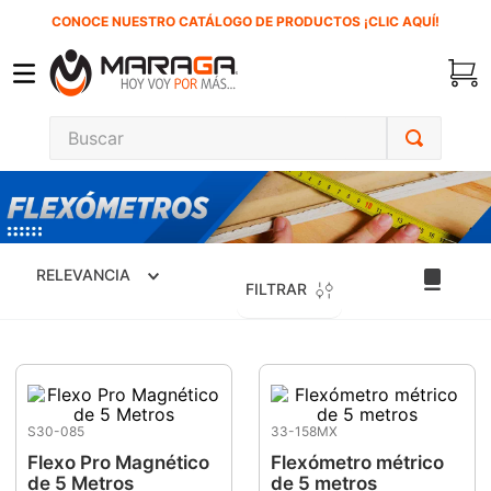
CONOCE NUESTRO CATÁLOGO DE PRODUCTOS ¡CLIC AQUÍ!
Buscar
TÉRMINOS MÁS BUSCADOS
1
.
carbones
2
.
inversora
RELEVANCIA
FILTRAR
3
.
interruptor
4
.
sierra cinta
5
.
lenox
6
.
esmeriladora
S30-085
33-158MX
7
.
sierra sable
Flexo Pro Magnético
Flexómetro métrico
de 5 Metros
de 5 metros
8
.
ke500