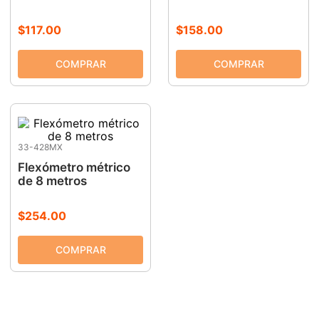
9
.
clavos
$
117
.
00
$
158
.
00
10
.
-cut
33-428MX
Flexómetro métrico
de 8 metros
$
254
.
00