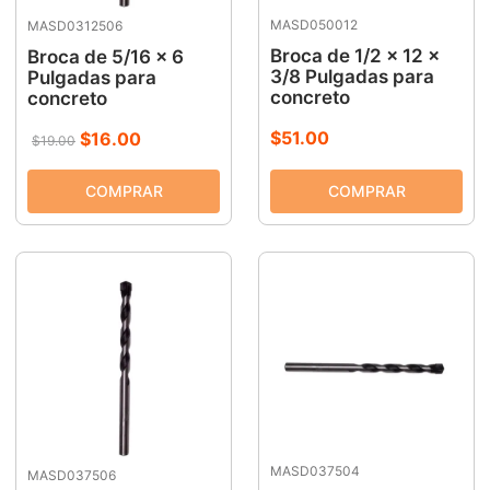
MASD050012
MASD0312506
9
.
ke500
Broca de 1/2 x 12 x
Broca de 5/16 x 6
10
.
-cut
3/8 Pulgadas para
Pulgadas para
concreto
concreto
$
51
.
00
$
16
.
00
$
19
.
00
MASD037504
MASD037506