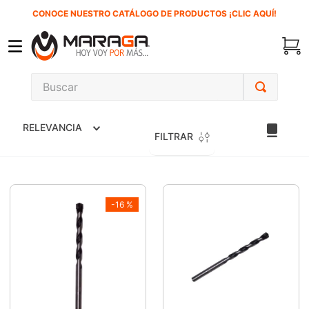
CONOCE NUESTRO CATÁLOGO DE PRODUCTOS ¡CLIC AQUÍ!
Buscar
TÉRMINOS MÁS BUSCADOS
RELEVANCIA
1
.
carbones
FILTRAR
2
.
inversora
3
.
interruptor
-
16 %
4
.
sierra cinta
5
.
lenox
6
.
esmeriladora
7
.
sierra sable
8
.
clavos