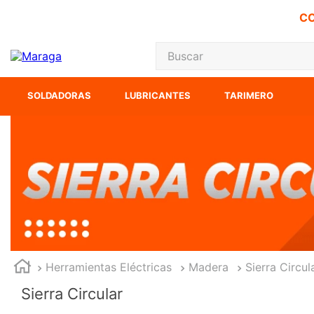
CO
Buscar
TÉRMINOS MÁS
SOLDADORAS
LUBRICANTES
TARIMERO
1
.
carbones
2
.
inversora
3
.
interruptor
4
.
sierra sable
5
.
sierra cinta
6
.
lenox
7
.
clavos
Herramientas Eléctricas
Madera
Sierra Circul
8
.
esmeriladora
Sierra Circular
9
.
ke500