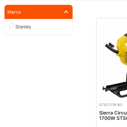
10
.
-cut
Marca
Stanley
STSC1718-B3
Sierra Circu
1700W STSC