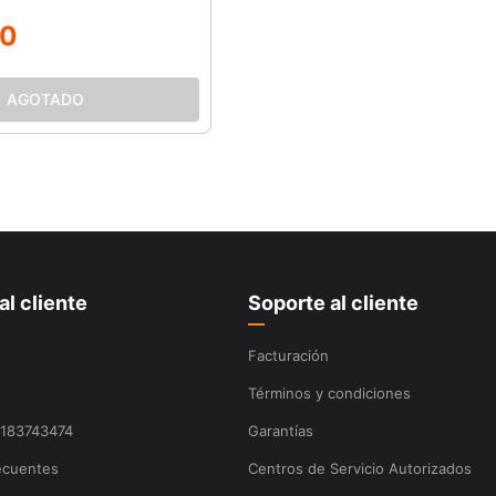
0
al cliente
Soporte al cliente
Facturación
Términos y condiciones
8183743474
Garantías
ecuentes
Centros de Servicio Autorizados