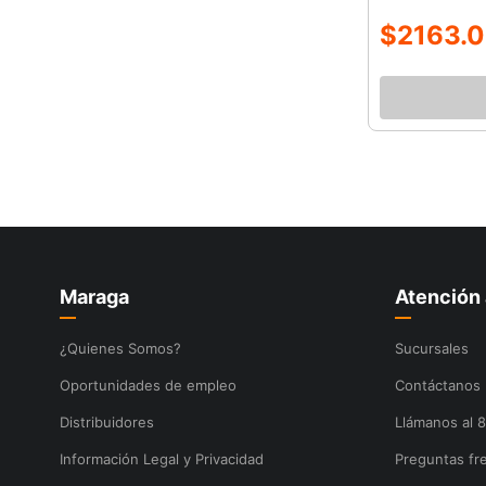
$
2163
.
0
Maraga
Atención 
¿Quienes Somos?
Sucursales
Oportunidades de empleo
Contáctanos
Distribuidores
Llámanos al 
Información Legal y Privacidad
Preguntas fr