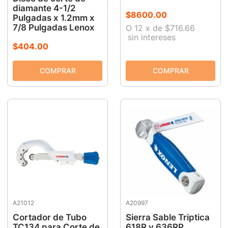
diamante 4-1/2
$
8600
.
00
Pulgadas x 1.2mm x
7/8 Pulgadas Lenox
O
12
x
de
$716.66
sin intereses
$
404
.
00
A21012
A20997
Cortador de Tubo
Sierra Sable Triptica
TC134 para Corte de
618R y 636RP