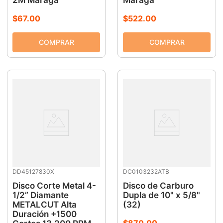
$
67
.
00
$
522
.
00
DD45127830X
DC0103232ATB
Disco Corte Metal 4-
Disco de Carburo
1/2” Diamante
Dupla de 10" x 5/8"
METALCUT Alta
(32)
Duración +1500
$
870
.
00