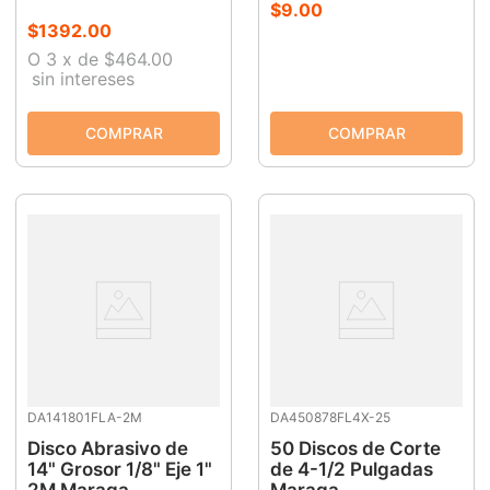
$
9
.
00
$
1392
.
00
O
3
x
de
$464.00
sin intereses
DA141801FLA-2M
DA450878FL4X-25
Disco Abrasivo de
50 Discos de Corte
14" Grosor 1/8" Eje 1"
de 4-1/2 Pulgadas
2M Maraga
Maraga