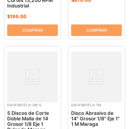
Cortes 13,200 RPM
Industrial
$
199
.
00
DA141801FLA-2M-5
DA141801FLA-1M
5 Discos de Corte
Disco Abrasivo de
Doble Malla de 14
14" Grosor 1/8" Eje 1"
Grosor 1/8 Eje 1
1 M Maraga