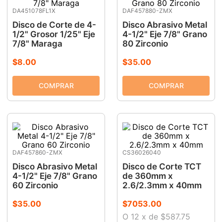
DA451078FL1X
DAF457880-ZMX
9
.
ke500
Disco de Corte de 4-
Disco Abrasivo Metal
10
.
-cut
1/2" Grosor 1/25" Eje
4-1/2" Eje 7/8" Grano
7/8" Maraga
80 Zirconio
$
8
.
00
$
35
.
00
DAF457860-ZMX
CS36026040
Disco Abrasivo Metal
Disco de Corte TCT
4-1/2" Eje 7/8" Grano
de 360mm x
60 Zirconio
2.6/2.3mm x 40mm
$
35
.
00
$
7053
.
00
O
12
x
de
$587.75