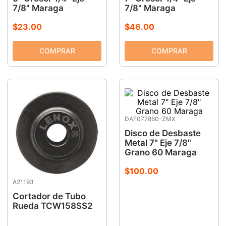
7/8" Maraga
7/8" Maraga
$
23
.
00
$
46
.
00
DAF077860-ZMX
Disco de Desbaste
Metal 7" Eje 7/8"
Grano 60 Maraga
$
100
.
00
A21193
Cortador de Tubo
Rueda TCW158SS2