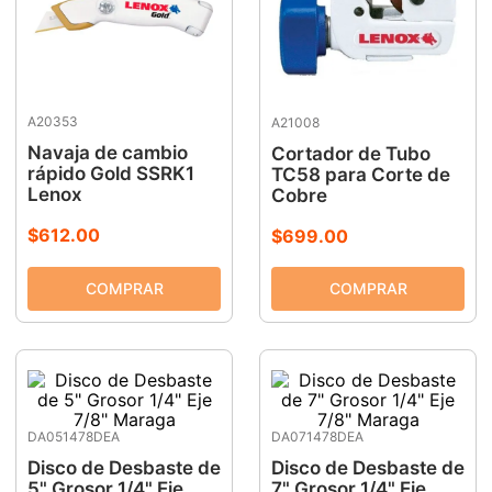
A20353
A21008
Navaja de cambio
Cortador de Tubo
rápido Gold SSRK1
TC58 para Corte de
Lenox
Cobre
$
612
.
00
$
699
.
00
DA051478DEA
DA071478DEA
Disco de Desbaste de
Disco de Desbaste de
5" Grosor 1/4" Eje
7" Grosor 1/4" Eje