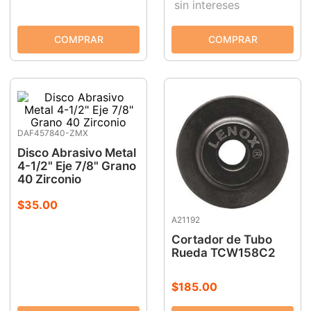
sin intereses
DAF457840-ZMX
Disco Abrasivo Metal
4-1/2" Eje 7/8" Grano
40 Zirconio
$
35
.
00
A21192
Cortador de Tubo
Rueda TCW158C2
$
185
.
00