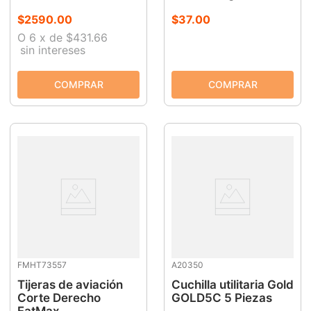
$
2590
.
00
$
37
.
00
O
6
x
de
$431.66
sin intereses
FMHT73557
A20350
Tijeras de aviación
Cuchilla utilitaria Gold
Corte Derecho
GOLD5C 5 Piezas
FatMax