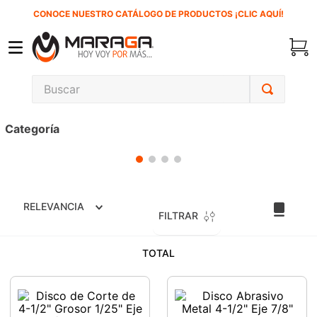
CONOCE NUESTRO CATÁLOGO DE PRODUCTOS ¡CLIC AQUÍ!
Buscar
TÉRMINOS MÁS BUSCADOS
Categoría
1
.
carbones
2
.
inversora
3
.
interruptor
RELEVANCIA
4
.
sierra cinta
FILTRAR
5
.
lenox
TOTAL
6
.
esmeriladora
7
.
sierra sable
8
.
clavos