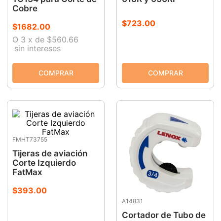
Cobre
$
723
.
00
$
1682
.
00
O
3
x
de
$560.66
sin intereses
FMHT73755
Tijeras de aviación
Corte Izquierdo
FatMax
$
393
.
00
A14831
Cortador de Tubo de