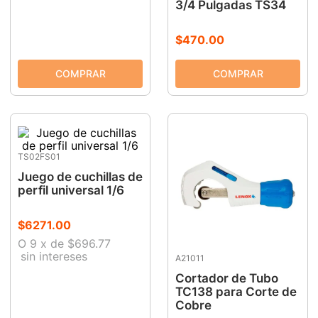
3/4 Pulgadas TS34
$
470
.
00
TS02FS01
Juego de cuchillas de
perfil universal 1/6
$
6271
.
00
O
9
x
de
$696.77
sin intereses
A21011
Cortador de Tubo
TC138 para Corte de
Cobre