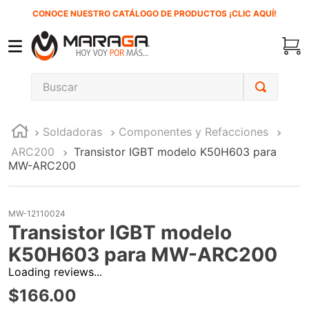
CONOCE NUESTRO CATÁLOGO DE PRODUCTOS ¡CLIC AQUÍ!
Buscar
TÉRMINOS MÁS BUSCADOS
Soldadoras
Componentes y Refacciones
1
.
carbones
ARC200
Transistor IGBT modelo K50H603 para
2
.
inversora
MW-ARC200
3
.
interruptor
4
.
sierra sable
MW-12110024
Transistor IGBT modelo
5
.
sierra cinta
K50H603 para MW-ARC200
6
.
lenox
Loading reviews...
7
.
clavos
$
166
.
00
8
.
esmeriladora