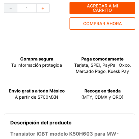
AGREGAR A MI
－
＋
9
.
ke500
CARRITO
10
.
-cut
COMPRAR AHORA
Compra segura
Paga comodamente
Tu información protegida
Tarjeta, SPEI, PayPal, Oxxo,
Mercado Pago, KueskiPay
Envío gratis a todo México
Recoge en tienda
A partir de $700MXN
(MTY, CDMX y QRO)
Descripción del producto
Transistor IGBT modelo K50H603 para MW-