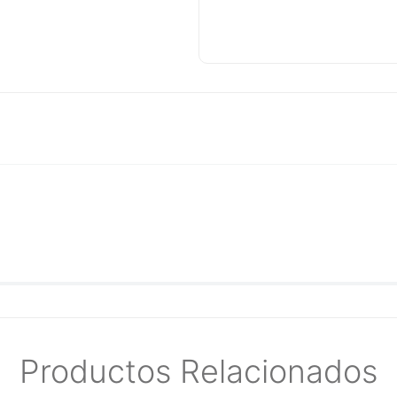
CARACTERÍSTICAS Y B
Ideal para operaci
torneado, fresado,
Tecnología con polí
por el calor y la f
proporcionar una lu
Reduce el desgaste
mejorando el rendi
Excelente capacida
precisos y una mejo
Alta capacidad de 
mantener el refrige
Baja formación de e
equipos CNC.
Protege máquinas y 
en metales ferroso
Deja un residuo pro
Productos Relacionados
componentes de la 