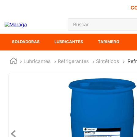
CO
Buscar
TÉRMINOS MÁS
SOLDADORAS
LUBRICANTES
TARIMERO
1
.
carbones
2
.
inversora
Lubricantes
Refrigerantes
Sintéticos
Ref
3
.
interruptor
4
.
sierra cinta
5
.
sierra sable
6
.
esmeriladora
7
.
lenox
8
.
clavos
9
.
ecoklean