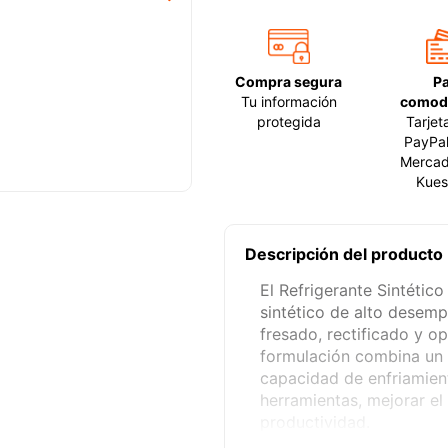
Compra segura
P
Tu información
comod
protegida
Tarjet
PayPal
Mercad
Kues
Descripción del producto
El Refrigerante Sintétic
sintético de alto desem
fresado, rectificado y 
formulación combina un 
capacidad de enfriamient
herramientas, mejorar el
productividad.