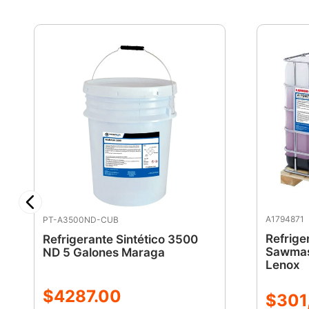
A1794871
PT-A3500ND-CUB
Refrige
Refrigerante Sintético 3500
Sawmas
ND 5 Galones Maraga
Lenox
$
4287
.
00
$
301