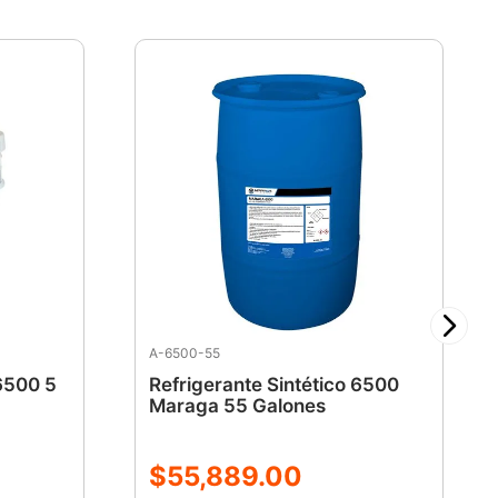
res de maquinado, centros de mecanizado CNC e
s que requieren un refrigerante sintético para
ente lubricidad, estabilidad, limpieza y
rosión.
ones.
A-6500-55
 6500 5
Refrigerante Sintético 6500
Maraga 55 Galones
$
55
,
889
.
00