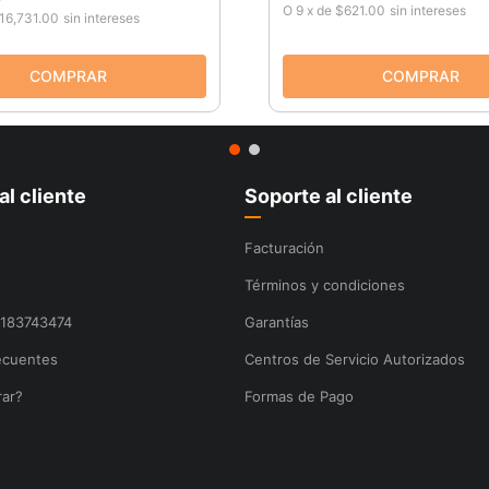
O
9
x
de
$621.00
sin intereses
16,731.00
sin intereses
al cliente
Soporte al cliente
Facturación
Términos y condiciones
8183743474
Garantías
ecuentes
Centros de Servicio Autorizados
ar?
Formas de Pago