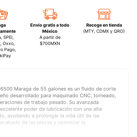
aga
Envío gratis a todo
Recoge en tienda
amente
México
(MTY, CDMX y QRO)
a, SPEI,
A partir de
, Oxxo,
$700MXN
o Pago,
kiPay
o 6500 Maraga de 55 galones es un fluido de corte
peño desarrollado para maquinado CNC, torneado,
operaciones de trabajo pesado. Su avanzada
excelente poder de lubricación con una alta
o, ayudando a prolongar la vida útil de las
 acabado de las piezas y optimizar la