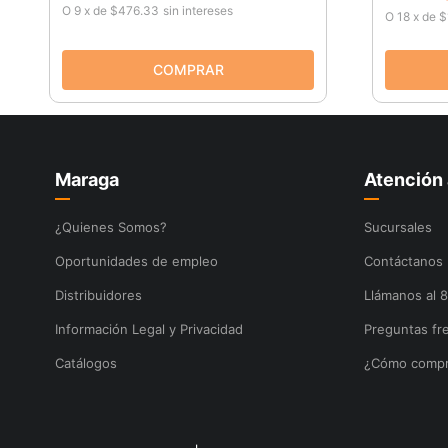
O
9
x
de
$476.33
sin intereses
O
18
x
de
$
Maraga
Atención 
¿Quienes Somos?
Sucursales
Oportunidades de empleo
Contáctanos
Distribuidores
Llámanos al 
Información Legal y Privacidad
Preguntas fr
Catálogos
¿Cómo compr