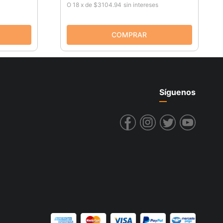
O
18
x
de
$3104.94
sin intereses
Síguenos