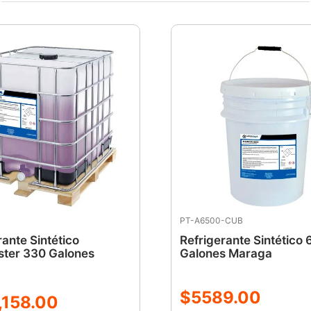
APLICACIONES:
Recomendado para talle
industrias metalmecánica
trabajo pesado, con excel
protección contra la cor
PRESENTACIÓN: 55 gal
PT-A6500-CUB
rante Sintético
Refrigerante Sintético
ter 330 Galones
Galones Maraga
$
5589
.
00
,
158
.
00