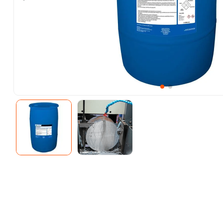
10
.
ke500