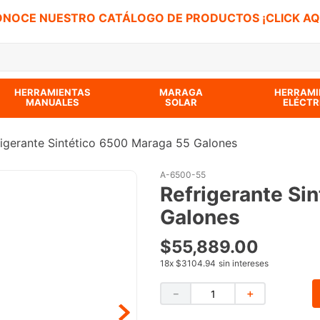
NOCE NUESTRO CATÁLOGO DE PRODUCTOS ¡CLICK AQ
 BUSCADOS
HERRAMIENTAS
MARAGA
HERRAMI
MANUALES
SOLAR
ELÉCTR
rigerante Sintético 6500 Maraga 55 Galones
A-6500-55
Refrigerante Si
Galones
$
55
,
889
.
00
18
x
$3104.94
sin intereses
－
＋