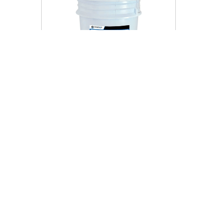
PT-A3500ND-CUB
Refrigerante Sintético 3500
ND 5 Galones Maraga
$
4287
.
00
O
9
x
de
$476.33
sin intereses
Maraga
+