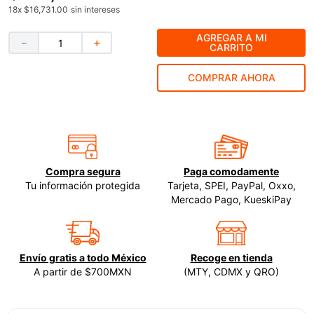
18
x
$16,731.00
sin intereses
9
.
clavos
AGREGAR A MI
－
＋
10
.
-cut
CARRITO
COMPRAR AHORA
Compra segura
Paga comodamente
Tu información protegida
Tarjeta, SPEI, PayPal, Oxxo,
Mercado Pago, KueskiPay
Envío gratis a todo México
Recoge en tienda
A partir de $700MXN
(MTY, CDMX y QRO)