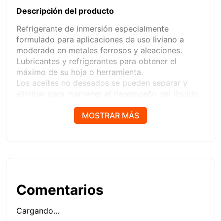
Descripción del producto
Refrigerante de inmersión especialmente
formulado para aplicaciones de uso liviano a
moderado en metales ferrosos y aleaciones.
Lubricantes y refrigerantes para obtener el
máximo de su hoja o herramienta.
Los aceites no deseados se pueden separar y
eliminar para mantener el desempeño del líquido
por más tiempo.
Los avanzados agentes antimicrobianos controlan
MOSTRAR MÁS
el crecimiento bacterial y evitan la rancidez, lo
que reduce los costos de reemplazo de líquidos.
Comentarios
Cargando...