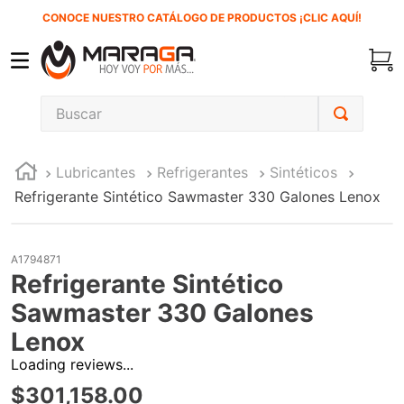
CONOCE NUESTRO CATÁLOGO DE PRODUCTOS ¡CLIC AQUÍ!
Buscar
TÉRMINOS MÁS BUSCADOS
Lubricantes
Refrigerantes
Sintéticos
1
.
carbones
Refrigerante Sintético Sawmaster 330 Galones Lenox
2
.
inversora
3
.
interruptor
A1794871
4
.
sierra cinta
Refrigerante Sintético
5
.
lenox
Sawmaster 330 Galones
Lenox
6
.
esmeriladora
Loading reviews...
7
.
sierra sable
$
301
,
158
.
00
8
.
ke500