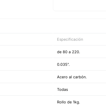
fundente que, al fundirs
necesarios durante la so
como CO2 o mezclas de a
reduce costos operativos.
zonas con viento o trab
impráctico.
Especificación
de 80 a 220.
0.035".
Acero al carbón.
Todas
Rollo de 1kg.