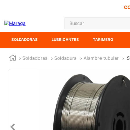
CO
Buscar
TÉRMINOS MÁS
SOLDADORAS
LUBRICANTES
TARIMERO
1
.
carbones
2
.
inversora
Soldadoras
Soldadura
Alambre tubular
S
3
.
interruptor
4
.
esmeriladora
5
.
sierra cinta
6
.
sierra sable
7
.
clavos
8
.
lenox
9
.
ecoklean