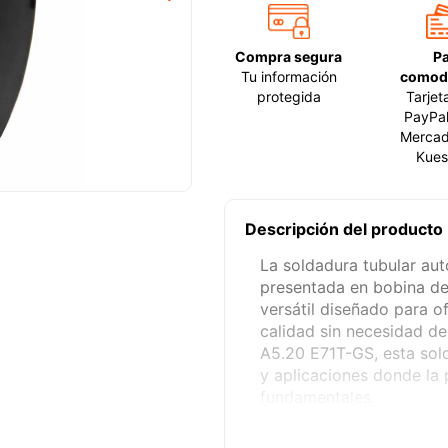
Compra segura
P
Tu información
comod
protegida
Tarjet
PayPal
Mercad
Kues
Descripción del producto
La soldadura tubular au
presentada en bobina de
versátil diseñado para of
calidad sin necesidad d
A5.20 E71T-GS, esta sold
y aplicaciones donde la 
fundamentales.
Este tipo de alambre Flu