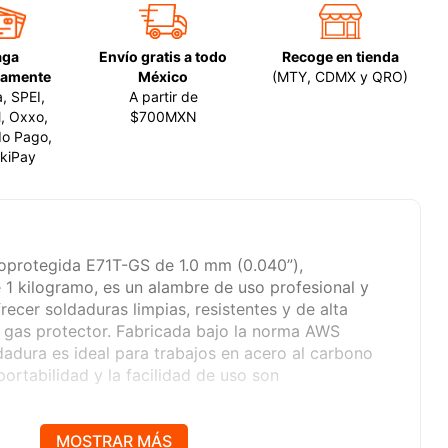
aga
Envío gratis a todo
Recoge en tienda
amente
México
(MTY, CDMX y QRO)
a, SPEI,
A partir de
, Oxxo,
$700MXN
o Pago,
kiPay
toprotegida E71T-GS de 1.0 mm (0.040”),
 1 kilogramo, es un alambre de uso profesional y
recer soldaduras limpias, resistentes y de alta
e gas protector. Fabricada bajo la norma AWS
adura es ideal para trabajos en acero al carbono
portabilidad y la facilidad de uso son
x Cored (FCAW-S) contiene en su interior un
MOSTRAR MÁS