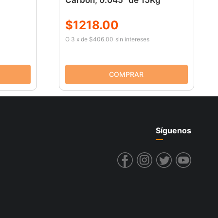
Carbón, 0.045" de 15Kg
$
1218
.
00
O
3
x
de
$406.00
sin intereses
Síguenos