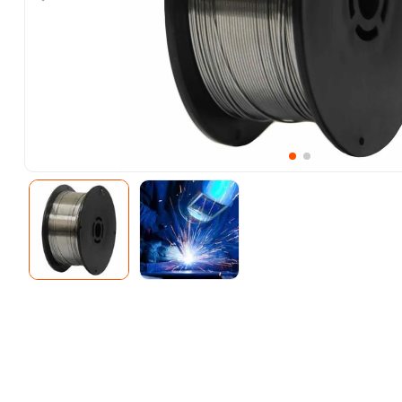
10
.
ke500