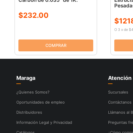
Carbon de 0.035" de 1K.
Estruct
Pesadas
$
232
.
00
$
121
O
3
x
de
$4
Maraga
Atención 
¿Quienes Somos?
Sucursales
Oportunidades de empleo
Contáctanos
Distribuidores
Llámanos al 
Información Legal y Privacidad
Preguntas fr
Catálogos
¿Cómo compr