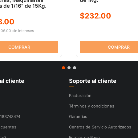
uras, Maquinarias
de 1Kg.
 de 1/16" de 15Kg.
$
232
.
00
8
.
00
06.00
sin intereses
al cliente
Soporte al cliente
Facturación
Términos y condiciones
8183743474
Garantías
ecuentes
Centros de Servicio Autorizados
ar?
Formas de Pago