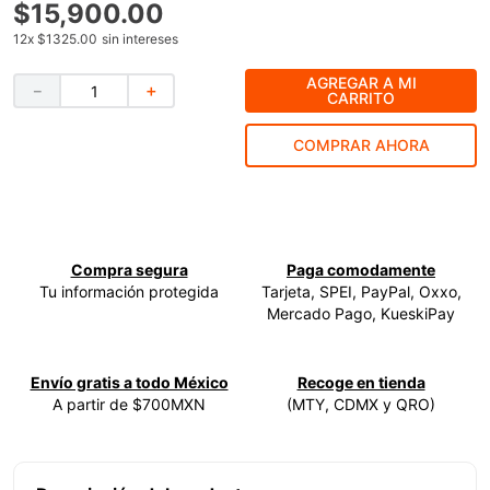
$
15
,
900
.
00
9
.
ke500
12
x
$1325.00
sin intereses
10
.
-cut
AGREGAR A MI
－
＋
CARRITO
COMPRAR AHORA
Compra segura
Paga comodamente
Tu información protegida
Tarjeta, SPEI, PayPal, Oxxo,
Mercado Pago, KueskiPay
Envío gratis a todo México
Recoge en tienda
A partir de $700MXN
(MTY, CDMX y QRO)