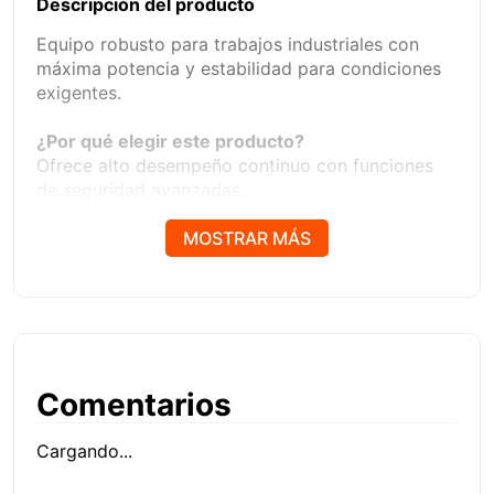
Descripción del producto
Equipo robusto para trabajos industriales con
máxima potencia y estabilidad para condiciones
exigentes.
¿Por qué elegir este producto?
Ofrece alto desempeño continuo con funciones
de seguridad avanzadas.
Beneficios Clave
MOSTRAR MÁS
- Alta potencia industrial
- Función VRD
- Hot Start y Arc Force
- Alta durabilidad
- Uso continuo
Comentarios
Especificaciones técnicas
- Rango: hasta 350A
Cargando...
- Voltaje: 220/440V