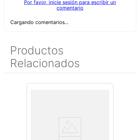
Por favor, inicie sesión para escribir un
Aplicaciones Recomendadas
comentario
Industria pesada, construcción, mantenimiento.
Cargando comentarios...
¿Qué incluye?
Soldadora MW-ARC350 (solo incluye este
producto)
Productos
Ficha técnica
Relacionados