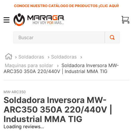
CONOCE NUESTRO CATÁLOGO DE PRODUCTOS ¡CLIC AQUÍ!
Buscar
TÉRMINOS MÁS BUSCADOS
Soldadoras
Soldadoras
1
.
carbones
Maquinas para soldar
Soldadora Inversora MW-
2
.
inversora
ARC350 350A 220/440V | Industrial MMA TIG
3
.
interruptor
4
.
sierra sable
MW-ARC350
Soldadora Inversora MW-
5
.
sierra cinta
ARC350 350A 220/440V |
6
.
lenox
Industrial MMA TIG
7
.
clavos
Loading reviews...
8
.
esmeriladora