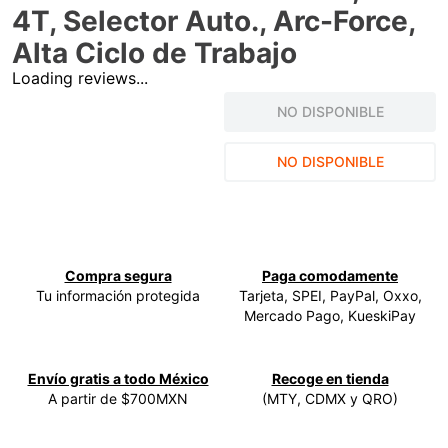
4T, Selector Auto., Arc-Force,
9
.
clavos
Alta Ciclo de Trabajo
10
.
-cut
Loading reviews...
NO DISPONIBLE
NO DISPONIBLE
Compra segura
Paga comodamente
Tu información protegida
Tarjeta, SPEI, PayPal, Oxxo,
Mercado Pago, KueskiPay
Envío gratis a todo México
Recoge en tienda
A partir de $700MXN
(MTY, CDMX y QRO)