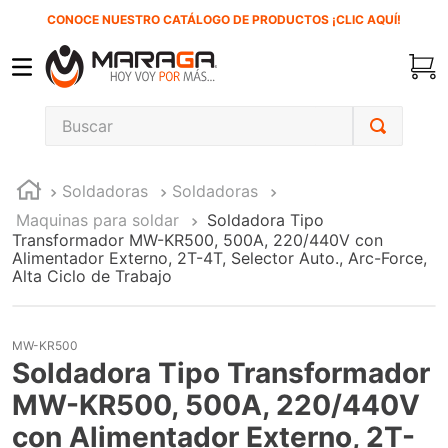
CONOCE NUESTRO CATÁLOGO DE PRODUCTOS ¡CLIC AQUÍ!
Buscar
TÉRMINOS MÁS BUSCADOS
Soldadoras
Soldadoras
1
.
carbones
Maquinas para soldar
Soldadora Tipo
2
.
inversora
Transformador MW-KR500, 500A, 220/440V con
Alimentador Externo, 2T-4T, Selector Auto., Arc-Force,
3
.
interruptor
Alta Ciclo de Trabajo
4
.
sierra cinta
5
.
lenox
MW-KR500
Soldadora Tipo Transformador
6
.
esmeriladora
MW-KR500, 500A, 220/440V
7
.
sierra sable
con Alimentador Externo, 2T-
8
.
ke500