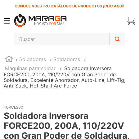
CONOCE NUESTRO CATÁLOGO DE PRODUCTOS ¡CLIC AQUÍ!
Buscar
TÉRMINOS MÁS BUSCADOS
Soldadoras
Soldadoras
1
.
inversora
Maquinas para soldar
Soldadora Inversora
2
.
carbones
FORCE200, 200A, 110/220V con Gran Poder de
Soldadura, Excelente Ahorrador, Auto-Line, Lift-Tig,
3
.
sierra cinta
Anti-Stick, Hot-Start,Arc-Force
4
.
sierra sable
5
.
interruptor
FORCE200
Soldadora Inversora
6
.
lenox
FORCE200, 200A, 110/220V
7
.
esmeriladora
con Gran Poder de Soldadura,
8
.
clavos