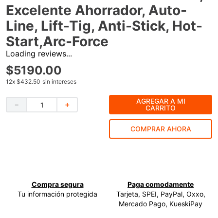
Excelente Ahorrador, Auto-
9
.
ke500
Line, Lift-Tig, Anti-Stick, Hot-
10
.
-cut
Start,Arc-Force
Loading reviews...
$
5190
.
00
12
x
$432.50
sin intereses
AGREGAR A MI
－
＋
CARRITO
COMPRAR AHORA
Compra segura
Paga comodamente
Tu información protegida
Tarjeta, SPEI, PayPal, Oxxo,
Mercado Pago, KueskiPay