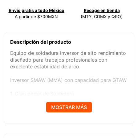
Envío gratis a todo México
Recoge en tienda
A partir de $700MXN
(MTY, CDMX y QRO)
Descripción del producto
Equipo de soldadura inversor de alto rendimiento
diseñado para trabajos profesionales con
excelente estabilidad de arco.
Inversor SMAW (MMA) con capacidad para GTAW
1. Gran poder de Soldadura
2. Excelente ahorrador
3. Función Auto-line
MOSTRAR MÁS
4. Lift Tig Process
5. Anti-stick
6. Hot- start
7. Arc-Force