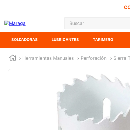
CO
Buscar
TÉRMINOS MÁS
SOLDADORAS
LUBRICANTES
TARIMERO
1
.
carbones
2
.
inversora
Herramientas Manuales
Perforación
Sierra 
3
.
interruptor
4
.
sierra sable
5
.
sierra cinta
6
.
lenox
7
.
clavos
8
.
esmeriladora
9
.
ke500