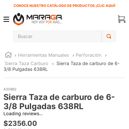
CONOCE NUESTRO CATÁLOGO DE PRODUCTOS ¡CLIC AQUÍ!
Buscar
TÉRMINOS MÁS BUSCADOS
Herramientas Manuales
Perforación
1
.
carbones
Sierra Taza Carburo
Sierra Taza de carburo de 6-
2
.
inversora
3/8 Pulgadas 638RL
3
.
interruptor
4
.
sierra cinta
A30862
Sierra Taza de carburo de 6-
5
.
sierra sable
3/8 Pulgadas 638RL
6
.
esmeriladora
Loading reviews...
7
.
lenox
$
2356
.
00
8
.
clavos