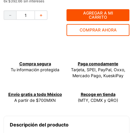
6
x
$392.66
sin intereses
9
.
ecoklean
AGREGAR A MI
－
＋
CARRITO
10
.
ke500
COMPRAR AHORA
Compra segura
Paga comodamente
Tu información protegida
Tarjeta, SPEI, PayPal, Oxxo,
Mercado Pago, KueskiPay
Envío gratis a todo México
Recoge en tienda
A partir de $700MXN
(MTY, CDMX y QRO)
Descripción del producto