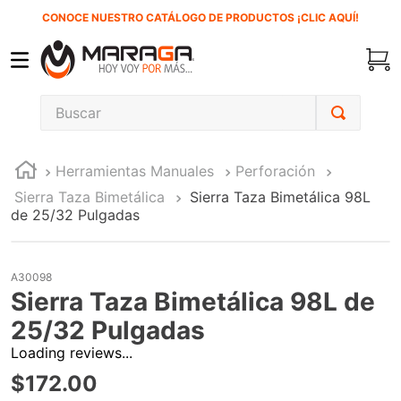
CONOCE NUESTRO CATÁLOGO DE PRODUCTOS ¡CLIC AQUÍ!
Buscar
TÉRMINOS MÁS BUSCADOS
Herramientas Manuales
Perforación
1
.
carbones
Sierra Taza Bimetálica
Sierra Taza Bimetálica 98L
2
.
inversora
de 25/32 Pulgadas
3
.
interruptor
4
.
sierra sable
A30098
Sierra Taza Bimetálica 98L de
5
.
sierra cinta
25/32 Pulgadas
6
.
lenox
Loading reviews...
7
.
clavos
$
172
.
00
8
.
esmeriladora