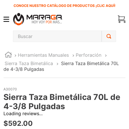
CONOCE NUESTRO CATÁLOGO DE PRODUCTOS ¡CLIC AQUÍ!
Buscar
TÉRMINOS MÁS BUSCADOS
Herramientas Manuales
Perforación
1
.
inversora
Sierra Taza Bimetálica
Sierra Taza Bimetálica 70L
2
.
carbones
de 4-3/8 Pulgadas
3
.
sierra cinta
4
.
sierra sable
A30070
Sierra Taza Bimetálica 70L de
5
.
interruptor
4-3/8 Pulgadas
6
.
esmeriladora
Loading reviews...
7
.
clavos
$
592
.
00
8
.
lenox