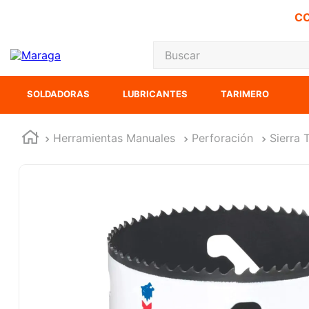
CO
Buscar
TÉRMINOS MÁS
SOLDADORAS
LUBRICANTES
TARIMERO
1
.
carbones
2
.
inversora
Herramientas Manuales
Perforación
Sierra 
3
.
interruptor
4
.
sierra cinta
5
.
lenox
6
.
esmeriladora
7
.
sierra sable
8
.
ke500
9
.
clavos