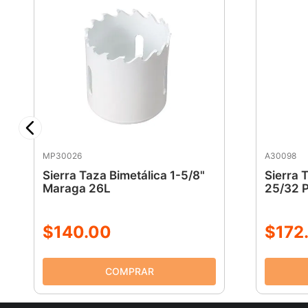
MP30026
A30098
Sierra Taza Bimetálica 1-5/8"
Sierra 
Maraga 26L
25/32 
$
140
.
00
$
172
.