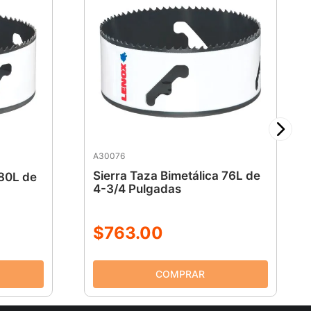
A30076
Sierra Taza Bimetálica 76L de
 80L de
4-3/4 Pulgadas
$
763
.
00