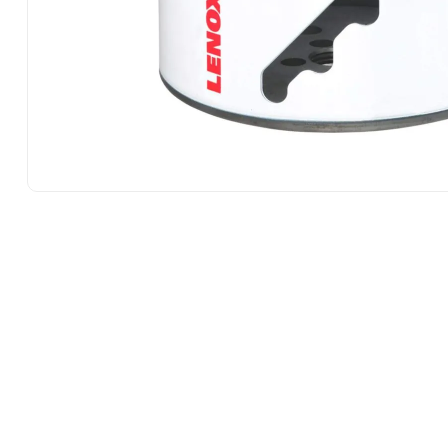
10
.
-cut