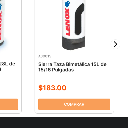
A30015
 28L de
Sierra Taza Bimetálica 15L de
)
15/16 Pulgadas
$
183
.
00