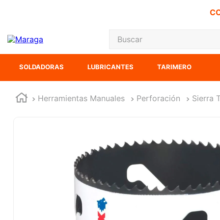
CO
Buscar
TÉRMINOS MÁS
SOLDADORAS
LUBRICANTES
TARIMERO
1
.
carbones
2
.
inversora
Herramientas Manuales
Perforación
Sierra 
3
.
interruptor
4
.
sierra sable
5
.
sierra cinta
6
.
lenox
7
.
clavos
8
.
esmeriladora
9
.
ke500