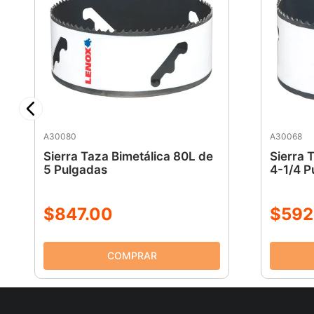
A30080
A30068
Sierra Taza Bimetálica 80L de
Sierra 
5 Pulgadas
4-1/4 P
$
847
.
00
$
592