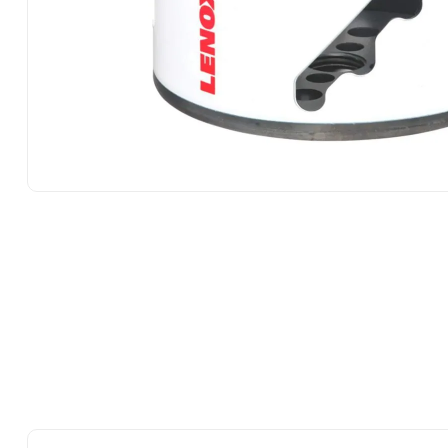
10
.
-cut