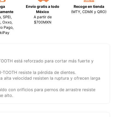
aga
Envío gratis a todo
Recoge en tienda
amente
México
(MTY, CDMX y QRO)
a, SPEI,
A partir de
, Oxxo,
$700MXN
o Pago,
kiPay
TOOTH está reforzado para cortar más fuerte y
I-TOOTH resiste la pérdida de dientes.
a alta velocidad resisten la ruptura y ofrecen larga
ldo con orificios para pernos de arrastre resiste
e alto.