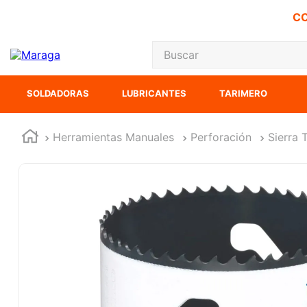
CO
Buscar
TÉRMINOS MÁS
SOLDADORAS
LUBRICANTES
TARIMERO
1
.
carbones
2
.
inversora
Herramientas Manuales
Perforación
Sierra 
3
.
interruptor
4
.
sierra cinta
5
.
sierra sable
6
.
esmeriladora
7
.
lenox
8
.
clavos
9
.
ecoklean