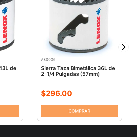
A30036
 43L de
Sierra Taza Bimetálica 36L de
2-1/4 Pulgadas (57mm)
$
296
.
00