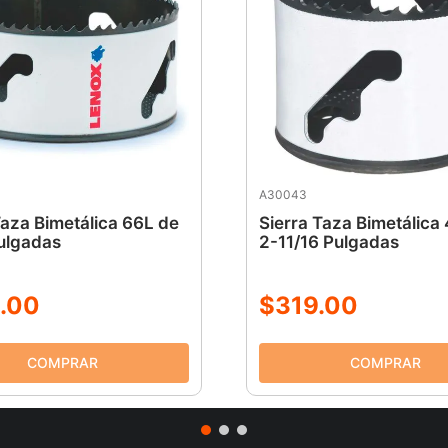
A30043
Taza Bimetálica 66L de
Sierra Taza Bimetálica
ulgadas
2-11/16 Pulgadas
.
00
$
319
.
00