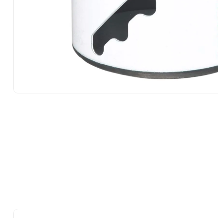
10
.
ke500