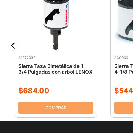
A1772933
A30066
Sierra Taza Bimetálica de 1-
Sierra 
3/4 Pulgadas con arbol LENOX
4-1/8 P
$
684
.
00
$
544