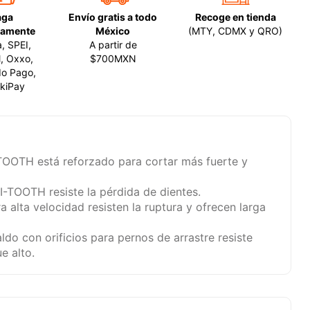
aga
Envío gratis a todo
Recoge en tienda
amente
México
(MTY, CDMX y QRO)
a, SPEI,
A partir de
, Oxxo,
$700MXN
o Pago,
kiPay
TOOTH está reforzado para cortar más fuerte y
I-TOOTH resiste la pérdida de dientes.
a alta velocidad resisten la ruptura y ofrecen larga
ldo con orificios para pernos de arrastre resiste
e alto.