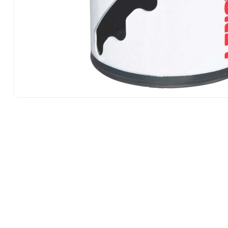
10
.
-cut