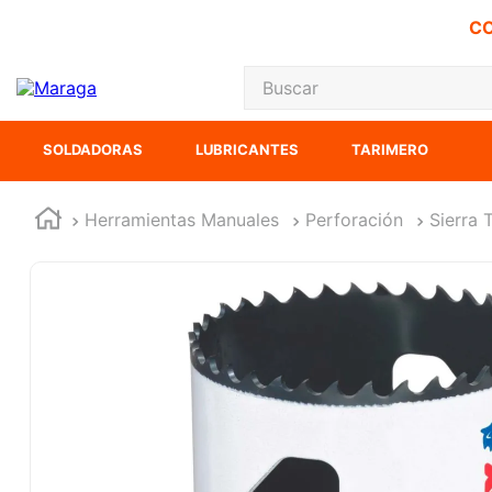
CO
Buscar
TÉRMINOS MÁS
SOLDADORAS
LUBRICANTES
TARIMERO
1
.
carbones
2
.
inversora
Herramientas Manuales
Perforación
Sierra 
3
.
interruptor
4
.
sierra sable
5
.
sierra cinta
6
.
lenox
7
.
clavos
8
.
esmeriladora
9
.
ke500