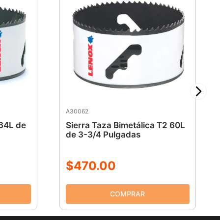
A30062
 64L de
Sierra Taza Bimetálica T2 60L
de 3-3/4 Pulgadas
$
470
.
00