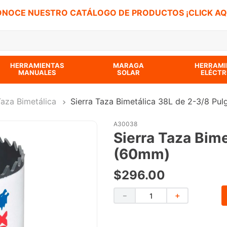
NOCE NUESTRO CATÁLOGO DE PRODUCTOS ¡CLICK AQ
 BUSCADOS
HERRAMIENTAS
MARAGA
HERRAMI
MANUALES
SOLAR
ELÉCTR
Taza Bimetálica
Sierra Taza Bimetálica 38L de 2-3/8 Pu
A30038
Sierra Taza Bim
(60mm)
$
296
.
00
－
＋