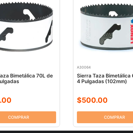
A30064
Taza Bimetálica 70L de
Sierra Taza Bimetálica
Pulgadas
4 Pulgadas (102mm)
.
00
$
500
.
00