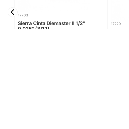
17703
Sierra Cinta Diemaster II 1/2"
17220
0.025" (8/12)
Sierra C
0.035" 
$
371
.
20
$
371
Maraga
Atención 
¿Quienes Somos?
Sucursales
Oportunidades de empleo
Contáctanos