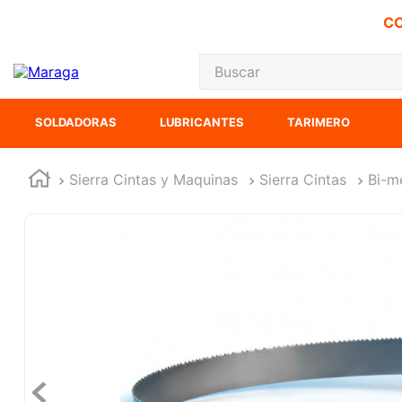
CO
Buscar
TÉRMINOS MÁS
SOLDADORAS
LUBRICANTES
TARIMERO
1
.
carbones
2
.
inversora
Sierra Cintas y Maquinas
Sierra Cintas
Bi-m
3
.
interruptor
4
.
sierra sable
5
.
ecoklean
6
.
ke500
7
.
sierra cinta
8
.
lenox
9
.
-cut