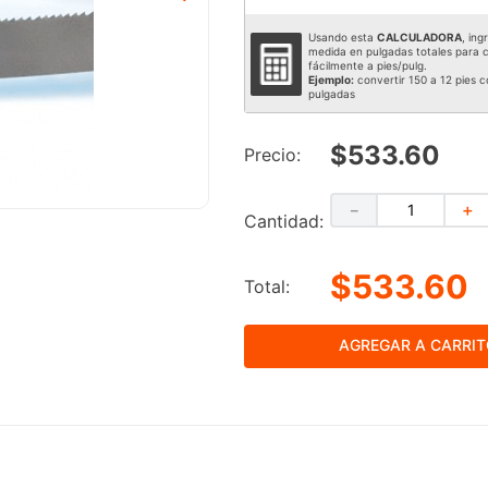
Usando esta
CALCULADORA
, ing
medida en pulgadas totales para c
fácilmente a pies/pulg.
Ejemplo:
convertir 150 a 12 pies c
pulgadas
$533.60
Precio:
－
＋
Cantidad:
$533.60
Total:
AGREGAR A CARRI