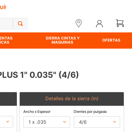
UÍ!
ENTAS
SIERRA CINTAS Y
OFERTAS
ICAS
MAQUINAS
PLUS 1" 0.035" (4/6)
Detalles de la sierra (in)
Ancho x Espesor
Dientes por pulgada
1 x .035
4/6