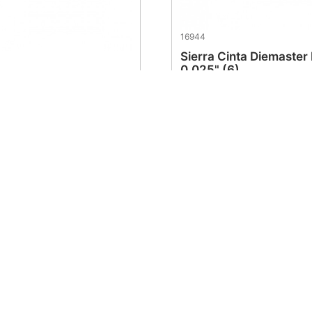
16944
Sierra Cinta Diemaster I
0.025" (6)
inta Diemaster II 1/2"
(4)
$
371
.
20
.
20
al cliente
Soporte al cliente
Facturación
Términos y condiciones