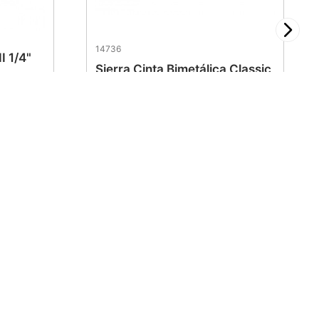
14736
I 1/4"
Sierra Cinta Bimetálica Classic
PRO 1" 0.035" (4/6)
$
394
.
40
Síguenos