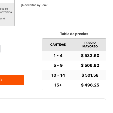
¿Necesitas ayuda?
rese su
onvertirla
on 6
Tabla de precios
PRECIO
CANTIDAD
MAYOREO
1 - 4
$ 533.60
5 - 9
$ 506.92
10 - 14
$ 501.58
TO
15+
$ 496.25