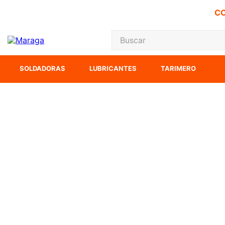
CO
Buscar
TÉRMINOS MÁS
SOLDADORAS
LUBRICANTES
TARIMERO
1
.
carbones
2
.
inversora
3
.
interruptor
4
.
esmeriladora
5
.
sierra cinta
6
.
sierra sable
7
.
clavos
8
.
ecoklean
9
.
ke500