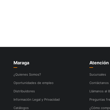
10
.
lenox
Maraga
Atención 
¿Quienes Somos?
Sucursales
Oportunidades de empleo
Contáctanos
Distribuidores
Llámanos al 
Información Legal y Privacidad
Preguntas fr
Catálogos
¿Cómo compr