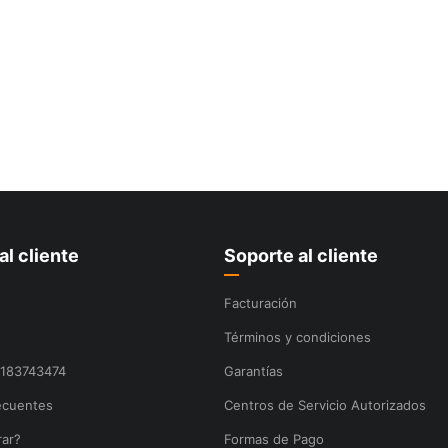
al cliente
Soporte al cliente
Facturación
Términos y condiciones
8183743474
Garantías
ecuentes
Centros de Servicio Autorizados
ar?
Formas de Pago