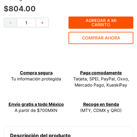
$
804
.
00
9
.
ke500
10
.
lenox
AGREGAR A MI
－
＋
CARRITO
COMPRAR AHORA
Compra segura
Paga comodamente
Tu información protegida
Tarjeta, SPEI, PayPal, Oxxo,
Mercado Pago, KueskiPay
Envío gratis a todo México
Recoge en tienda
A partir de $700MXN
(MTY, CDMX y QRO)
Descripción del producto