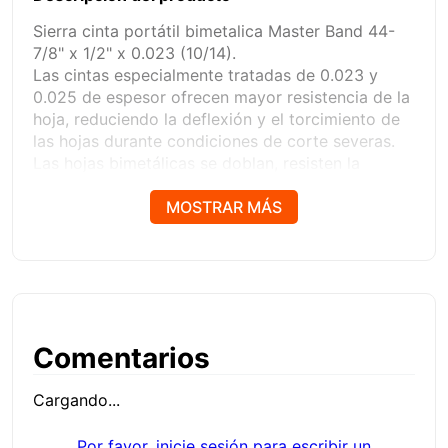
Sierra cinta portátil bimetalica Master Band 44-
7/8" x 1/2" x 0.023 (10/14).
Las cintas especialmente tratadas de 0.023 y
0.025 de espesor ofrecen mayor resistencia de la
hoja, reduciendo la deflexión y el torcimiento de
las hojas durante condiciones de corte severas.
Las hojas bimetálicas se doblan, resisten la
ruptura y alargan la vida de la hoja.
El nuevo diseño refuerza el diente para una vida
MOSTRAR MÁS
más larga de la hoja.
Ficha técnica
Comentarios
Cargando...
Por favor, inicie sesión para escribir un