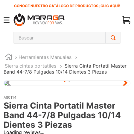
CONOCE NUESTRO CATÁLOGO DE PRODUCTOS ¡CLIC AQUÍ!
Buscar
TÉRMINOS MÁS BUSCADOS
Herramientas Manuales
1
.
carbones
Sierra cintas portatiles
Sierra Cinta Portatil Master
2
.
inversora
Band 44-7/8 Pulgadas 10/14 Dientes 3 Piezas
3
.
interruptor
4
.
esmeriladora
A80114
5
.
sierra cinta
Sierra Cinta Portatil Master
6
.
sierra sable
Band 44-7/8 Pulgadas 10/14
7
.
clavos
Dientes 3 Piezas
Loading reviews...
8
.
ecoklean