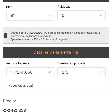
9
.
ke500
Pulgadas
Pies
0
4'
10
.
lenox
Usando esta
CALCULADORA
, ingrese su medida en pulgadas totales para
convertirla fácilmente a pies/pulg.
Ejemplo:
convertir 150 a 12 pies con 6 pulgadas
Detalles de la sierra (in)
Ancho x Espesor
Dientes por pulgada
1 1/2 x .050
2/3
¿Necesitas ayuda?
Precio:
$816.64