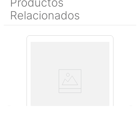
Productos
Relacionados
17910
Sierra Cinta Diemaster II 1/4"
0.035" (10/14)