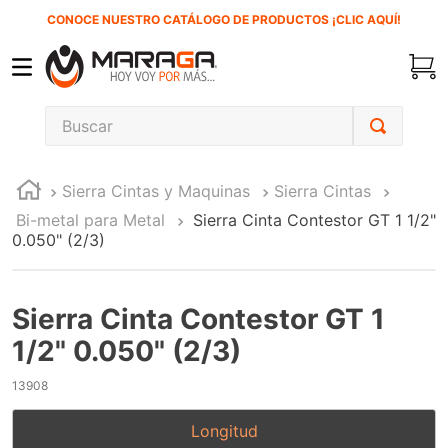
CONOCE NUESTRO CATÁLOGO DE PRODUCTOS ¡CLIC AQUÍ!
Buscar
TÉRMINOS MÁS BUSCADOS
Sierra Cintas y Maquinas
Sierra Cintas
1
.
carbones
Bi-metal para Metal
Sierra Cinta Contestor GT 1 1/2"
2
.
inversora
0.050" (2/3)
3
.
interruptor
4
.
esmeriladora
Sierra Cinta Contestor GT 1
5
.
sierra cinta
1/2" 0.050" (2/3)
6
.
sierra sable
13908
7
.
clavos
Longitud
8
.
ecoklean