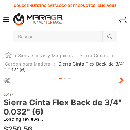
CONOCE NUESTRO CATÁLOGO DE PRODUCTOS ¡CLIC AQUÍ!
Buscar
TÉRMINOS MÁS BUSCADOS
Sierra Cintas y Maquinas
Sierra Cintas
1
.
carbones
Carbón para Madera
Sierra Cinta Flex Back de 3/4"
2
.
inversora
0.032" (6)
3
.
interruptor
4
.
sierra sable
20187
5
.
sierra cinta
Sierra Cinta Flex Back de 3/4"
6
.
lenox
0.032" (6)
7
.
clavos
Loading reviews...
$
250
.
56
8
.
esmeriladora