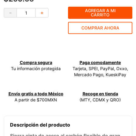
9
.
ke500
AGREGAR A MI
－
＋
CARRITO
10
.
-cut
COMPRAR AHORA
Compra segura
Paga comodamente
Tu información protegida
Tarjeta, SPEI, PayPal, Oxxo,
Mercado Pago, KueskiPay
Envío gratis a todo México
Recoge en tienda
A partir de $700MXN
(MTY, CDMX y QRO)
Descripción del producto
Sierra cinta de acero al carbón flexible de gran