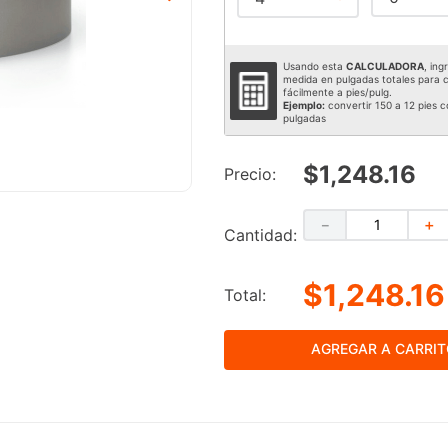
Usando esta
CALCULADORA
, ing
medida en pulgadas totales para c
fácilmente a pies/pulg.
Ejemplo:
convertir 150 a 12 pies c
pulgadas
$1,248.16
Precio:
－
＋
Cantidad:
$1,248.16
Total:
AGREGAR A CARRI