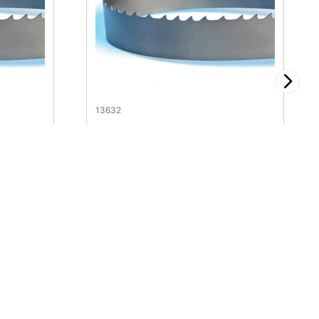
13632
GT 1
Sierra Cinta Contestor GT 1
1/4" 0.042" (2/3)
$
635
.
68
Síguenos