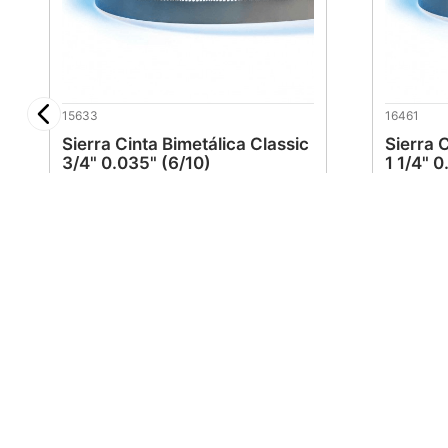
15633
16461
Sierra Cinta Bimetálica Classic
Sierra 
3/4" 0.035" (6/10)
1 1/4" 0
$
380
.
48
$
459
Maraga
Atención 