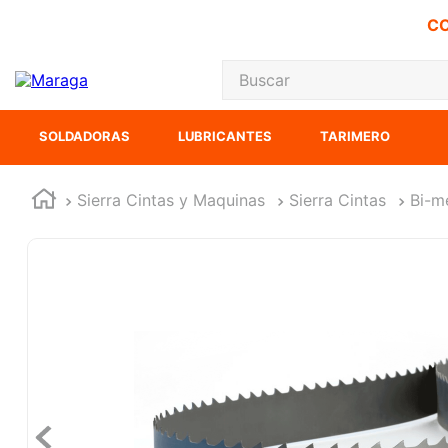
CO
Buscar
TÉRMINOS MÁS
SOLDADORAS
LUBRICANTES
TARIMERO
1
.
carbones
2
.
inversora
Sierra Cintas y Maquinas
Sierra Cintas
Bi-m
3
.
interruptor
4
.
sierra sable
5
.
sierra cinta
6
.
lenox
7
.
clavos
8
.
esmeriladora
9
.
ke500