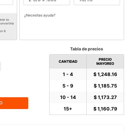
¿Necesitas ayuda?
rese su
onvertirla
on 6
Tabla de precios
PRECIO
CANTIDAD
MAYOREO
1 - 4
$ 1,248.16
5 - 9
$ 1,185.75
10 - 14
$ 1,173.27
TO
15+
$ 1,160.79