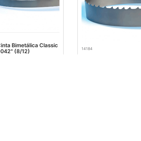
Cinta Bimetálica Classic
14184
.042" (8/12)
Sierra Cinta Contestor 
1/2" 0.050" (4/6)
.
36
$
816
.
64
al cliente
Soporte al cliente