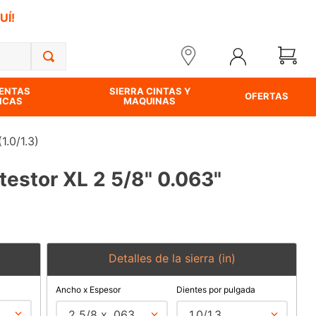
UÍ!
ENTAS
SIERRA CINTAS Y
OFERTAS
ICAS
MAQUINAS
1.0/1.3)
testor XL 2 5/8" 0.063"
Detalles de la sierra (in)
Ancho x Espesor
Dientes por pulgada
2 5/8 x .063
1.0/1.3