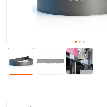
10
.
-cut