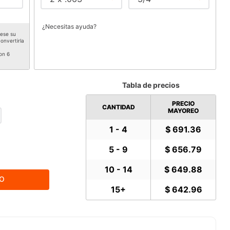
¿Necesitas ayuda?
rese su
onvertirla
on 6
Tabla de precios
PRECIO
CANTIDAD
MAYOREO
1 - 4
$ 691.36
5 - 9
$ 656.79
10 - 14
$ 649.88
TO
15+
$ 642.96