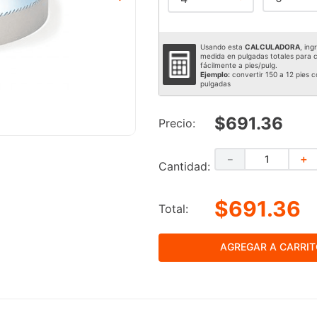
Usando esta
CALCULADORA
, ing
medida en pulgadas totales para c
fácilmente a pies/pulg.
Ejemplo:
convertir 150 a 12 pies c
pulgadas
$691.36
Precio:
－
＋
Cantidad:
$691.36
Total:
AGREGAR A CARRI