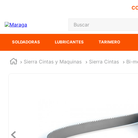
CO
Buscar
TÉRMINOS MÁS
SOLDADORAS
LUBRICANTES
TARIMERO
1
.
inversora
2
.
carbones
Sierra Cintas y Maquinas
Sierra Cintas
Bi-m
3
.
sierra cinta
4
.
sierra sable
5
.
interruptor
6
.
lenox
7
.
esmeriladora
8
.
clavos
9
.
ke500