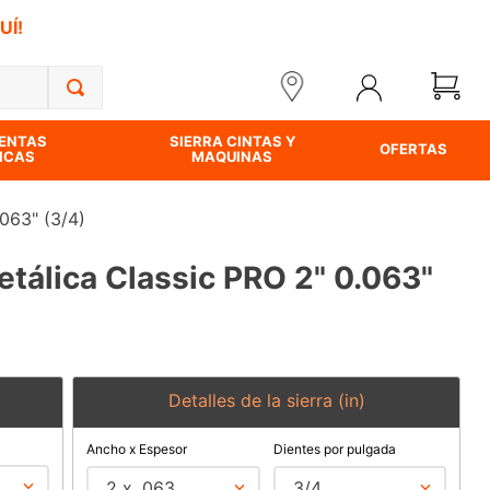
UÍ!
ENTAS
SIERRA CINTAS Y
OFERTAS
ICAS
MAQUINAS
.063" (3/4)
etálica Classic PRO 2" 0.063"
Detalles de la sierra (in)
Ancho x Espesor
Dientes por pulgada
2 x .063
3/4