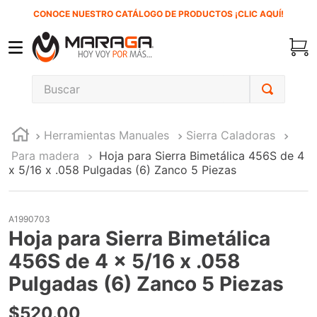
CONOCE NUESTRO CATÁLOGO DE PRODUCTOS ¡CLIC AQUÍ!
Buscar
TÉRMINOS MÁS BUSCADOS
Herramientas Manuales
Sierra Caladoras
1
.
carbones
Para madera
Hoja para Sierra Bimetálica 456S de 4
2
.
inversora
x 5/16 x .058 Pulgadas (6) Zanco 5 Piezas
3
.
interruptor
4
.
sierra sable
A1990703
Hoja para Sierra Bimetálica
5
.
sierra cinta
456S de 4 x 5/16 x .058
6
.
lenox
Pulgadas (6) Zanco 5 Piezas
7
.
clavos
$
520
.
00
8
.
esmeriladora