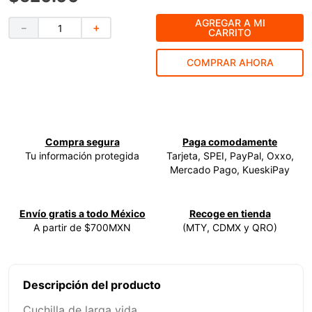
9
.
ke500
AGREGAR A MI
－
＋
CARRITO
10
.
-cut
COMPRAR AHORA
Compra segura
Paga comodamente
Tu información protegida
Tarjeta, SPEI, PayPal, Oxxo,
Mercado Pago, KueskiPay
Envío gratis a todo México
Recoge en tienda
A partir de $700MXN
(MTY, CDMX y QRO)
Descripción del producto
Cuchilla de larga vida.