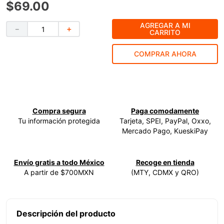
$
69
.
00
9
.
ke500
AGREGAR A MI
－
＋
10
.
-cut
CARRITO
COMPRAR AHORA
Compra segura
Paga comodamente
Tu información protegida
Tarjeta, SPEI, PayPal, Oxxo,
Mercado Pago, KueskiPay
Envío gratis a todo México
Recoge en tienda
A partir de $700MXN
(MTY, CDMX y QRO)
Descripción del producto