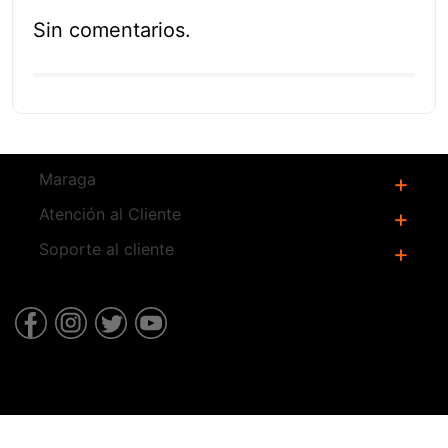
Sin comentarios.
Productos
Relacionados
A1991577
Hoja para Sierra Bimetálica
332S de 3 x 3/8 x .037
Pulgadas (32) Zanco 3 Piezas
$
78
.
00