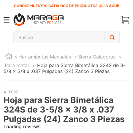
CONOCE NUESTRO CATÁLOGO DE PRODUCTOS ¡CLIC AQUÍ!
Buscar
TÉRMINOS MÁS BUSCADOS
Herramientas Manuales
Sierra Caladoras
1
.
inversora
Para metal
Hoja para Sierra Bimetálica 324S de 3-
2
.
carbones
5/8 x 3/8 x .037 Pulgadas (24) Zanco 3 Piezas
3
.
sierra cinta
4
.
sierra sable
A1991571
Hoja para Sierra Bimetálica
5
.
interruptor
324S de 3-5/8 x 3/8 x .037
6
.
lenox
Pulgadas (24) Zanco 3 Piezas
7
.
esmeriladora
Loading reviews...
8
.
clavos