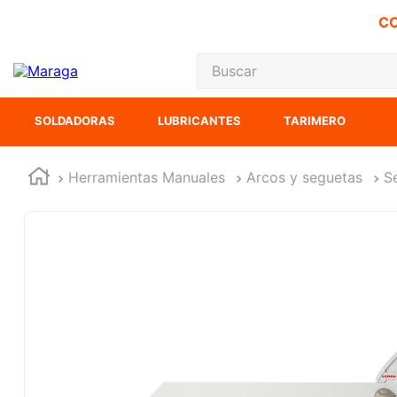
CO
Buscar
TÉRMINOS MÁS
SOLDADORAS
LUBRICANTES
TARIMERO
1
.
inversora
2
.
carbones
Herramientas Manuales
Arcos y seguetas
S
3
.
sierra cinta
4
.
sierra sable
5
.
interruptor
6
.
lenox
7
.
esmeriladora
8
.
clavos
9
.
ke500