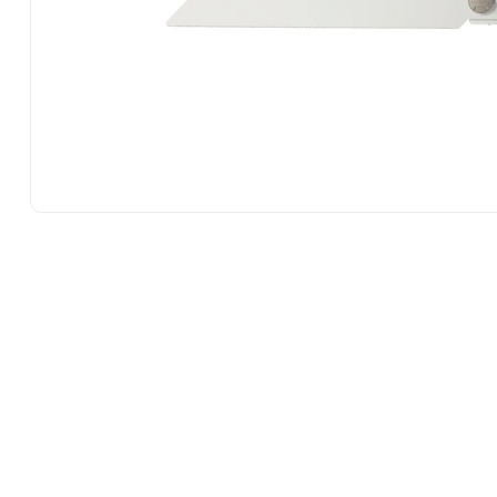
10
.
-cut