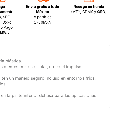
aga
Envío gratis a todo
Recoge en tienda
amente
México
(MTY, CDMX y QRO)
a, SPEI,
A partir de
, Oxxo,
$700MXN
o Pago,
kiPay
ía plástica.
 dientes cortan al jalar, no en el impulso.
ten un manejo seguro incluso en entornos fríos,
ios.
en la parte inferior del asa para las aplicaciones